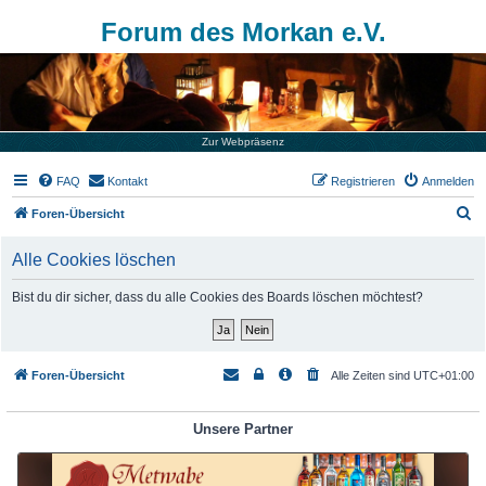
Forum des Morkan e.V.
Zur Webpräsenz
FAQ
Kontakt
Registrieren
Anmelden
S
Foren-Übersicht
u
Alle Cookies löschen
c
h
Bist du dir sicher, dass du alle Cookies des Boards löschen möchtest?
e
Foren-Übersicht
Alle Zeiten sind
UTC+01:00
Unsere Partner