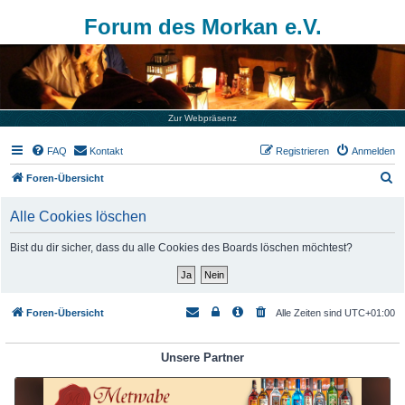
Forum des Morkan e.V.
Zur Webpräsenz
FAQ
Kontakt
Registrieren
Anmelden
S
Foren-Übersicht
u
Alle Cookies löschen
c
h
Bist du dir sicher, dass du alle Cookies des Boards löschen möchtest?
e
Foren-Übersicht
Alle Zeiten sind
UTC+01:00
Unsere Partner