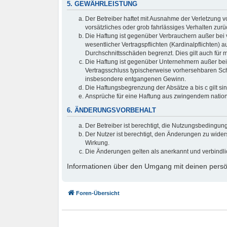
5. GEWÄHRLEISTUNG
Der Betreiber haftet mit Ausnahme der Verletzung v
vorsätzliches oder grob fahrlässiges Verhalten zur
Die Haftung ist gegenüber Verbrauchern außer bei 
wesentlicher Vertragspflichten (Kardinalpflichten)
Durchschnittsschäden begrenzt. Dies gilt auch fü
Die Haftung ist gegenüber Unternehmern außer bei 
Vertragsschluss typischerweise vorhersehbaren Sch
insbesondere entgangenen Gewinn.
Die Haftungsbegrenzung der Absätze a bis c gilt si
Ansprüche für eine Haftung aus zwingendem nation
6. ÄNDERUNGSVORBEHALT
Der Betreiber ist berechtigt, die Nutzungsbedingun
Der Nutzer ist berechtigt, den Änderungen zu wider
Wirkung.
Die Änderungen gelten als anerkannt und verbindl
Informationen über den Umgang mit deinen persön
Foren-Übersicht