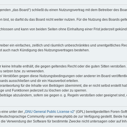
lgenden „das Board“) schließt du einen Nutzungsvertrag mit dem Betreiber des Board
ist, so darfst du das Board nicht weiter nutzen. Für die Nutzung des Boards gelten
chlossen und kann von beiden Seiten ohne Einhaltung einer Frist jederzeit gekünd
etreiber ein einfaches, zeitlich und räumlich unbeschränktes und unentgeltliches 
ibt auch nach Kündigung des Nutzungsvertrages bestehen.
er keine Inhalte enthält, die gegen geltendes Recht oder die guten Sitten verstoßen
zu setzen bzw. zu verwenden.
Bei Verstößen gegen diese Nutzungsbedingungen oder anderer im Board veröffentl
ards ausschließen und dir ein Hausverbot erteilen.
rantwortung für die Inhalte von Beiträgen übernimmt, die er nicht selbst erstellt h
äge und Funktionen jederzeit zu löschen oder zu sperren.
 Beiträge abzuändern, sofern sie gegen o. g. Regeln verstoßen oder geeignet sind
eine unter der „
GNU General Public License v2
“ (GPL) bereitgestellten Foren-S
eutschsprachige Community unter www.phpbb.de zur Verfügung gestellt. Beide habe
die Verwendung der Software für bestimmte Zwecke nicht untersagen oder auf Inh