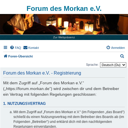
Forum des Morkan e.V.
Zur Webpräsenz
FAQ
Kontakt
Anmelden
S
Foren-Übersicht
u
Sprache:
c
Forum des Morkan e.V. - Registrierung
h
Mit dem Zugriff auf „Forum des Morkan e.V.“
e
(„https://forum.morkan.de“) wird zwischen dir und dem Betreiber
ein Vertrag mit folgenden Regelungen geschlossen:
1. NUTZUNGSVERTRAG
Mit dem Zugriff auf „Forum des Morkan e.V.“ (im Folgenden „das Board“)
schließt du einen Nutzungsvertrag mit dem Betreiber des Boards ab (im
Folgenden „Betreiber“) und erklärst dich mit den nachfolgenden
Regelungen einverstanden.