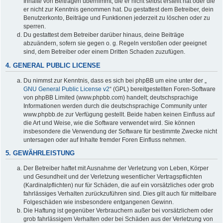
Inhalte von Beiträgen übernimmt, die er nicht selbst erstellt hat oder die
er nicht zur Kenntnis genommen hat. Du gestattest dem Betreiber, dein
Benutzerkonto, Beiträge und Funktionen jederzeit zu löschen oder zu
sperren.
Du gestattest dem Betreiber darüber hinaus, deine Beiträge
abzuändern, sofern sie gegen o. g. Regeln verstoßen oder geeignet
sind, dem Betreiber oder einem Dritten Schaden zuzufügen.
4. GENERAL PUBLIC LICENSE
Du nimmst zur Kenntnis, dass es sich bei phpBB um eine unter der „
GNU General Public License v2
“ (GPL) bereitgestellten Foren-Software
von phpBB Limited (www.phpbb.com) handelt; deutschsprachige
Informationen werden durch die deutschsprachige Community unter
www.phpbb.de zur Verfügung gestellt. Beide haben keinen Einfluss auf
die Art und Weise, wie die Software verwendet wird. Sie können
insbesondere die Verwendung der Software für bestimmte Zwecke nicht
untersagen oder auf Inhalte fremder Foren Einfluss nehmen.
5. GEWÄHRLEISTUNG
Der Betreiber haftet mit Ausnahme der Verletzung von Leben, Körper
und Gesundheit und der Verletzung wesentlicher Vertragspflichten
(Kardinalpflichten) nur für Schäden, die auf ein vorsätzliches oder grob
fahrlässiges Verhalten zurückzuführen sind. Dies gilt auch für mittelbare
Folgeschäden wie insbesondere entgangenen Gewinn.
Die Haftung ist gegenüber Verbrauchern außer bei vorsätzlichem oder
grob fahrlässigem Verhalten oder bei Schäden aus der Verletzung von