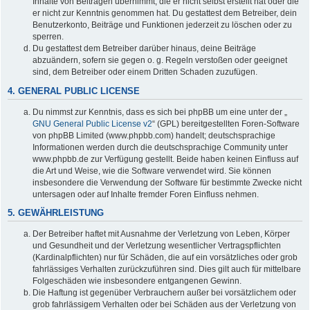
Inhalte von Beiträgen übernimmt, die er nicht selbst erstellt hat oder die
er nicht zur Kenntnis genommen hat. Du gestattest dem Betreiber, dein
Benutzerkonto, Beiträge und Funktionen jederzeit zu löschen oder zu
sperren.
Du gestattest dem Betreiber darüber hinaus, deine Beiträge
abzuändern, sofern sie gegen o. g. Regeln verstoßen oder geeignet
sind, dem Betreiber oder einem Dritten Schaden zuzufügen.
4. GENERAL PUBLIC LICENSE
Du nimmst zur Kenntnis, dass es sich bei phpBB um eine unter der „
GNU General Public License v2
“ (GPL) bereitgestellten Foren-Software
von phpBB Limited (www.phpbb.com) handelt; deutschsprachige
Informationen werden durch die deutschsprachige Community unter
www.phpbb.de zur Verfügung gestellt. Beide haben keinen Einfluss auf
die Art und Weise, wie die Software verwendet wird. Sie können
insbesondere die Verwendung der Software für bestimmte Zwecke nicht
untersagen oder auf Inhalte fremder Foren Einfluss nehmen.
5. GEWÄHRLEISTUNG
Der Betreiber haftet mit Ausnahme der Verletzung von Leben, Körper
und Gesundheit und der Verletzung wesentlicher Vertragspflichten
(Kardinalpflichten) nur für Schäden, die auf ein vorsätzliches oder grob
fahrlässiges Verhalten zurückzuführen sind. Dies gilt auch für mittelbare
Folgeschäden wie insbesondere entgangenen Gewinn.
Die Haftung ist gegenüber Verbrauchern außer bei vorsätzlichem oder
grob fahrlässigem Verhalten oder bei Schäden aus der Verletzung von