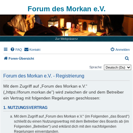
Forum des Morkan e.V.
Zur Webpräsenz
FAQ
Kontakt
Anmelden
S
Foren-Übersicht
u
Sprache:
c
Forum des Morkan e.V. - Registrierung
h
Mit dem Zugriff auf „Forum des Morkan e.V.“
e
(„https://forum.morkan.de“) wird zwischen dir und dem Betreiber
ein Vertrag mit folgenden Regelungen geschlossen:
1. NUTZUNGSVERTRAG
Mit dem Zugriff auf „Forum des Morkan e.V.“ (im Folgenden „das Board“)
schließt du einen Nutzungsvertrag mit dem Betreiber des Boards ab (im
Folgenden „Betreiber“) und erklärst dich mit den nachfolgenden
Regelungen einverstanden.