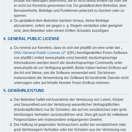
Inhalte von Beiträgen übernimmt, die er nicht selbst erstellt hat oder die
er nicht zur Kenntnis genommen hat. Du gestattest dem Betreiber, dein
Benutzerkonto, Beiträge und Funktionen jederzeit zu löschen oder zu
sperren.
Du gestattest dem Betreiber darüber hinaus, deine Beiträge
abzuändern, sofern sie gegen o. g. Regeln verstoßen oder geeignet
sind, dem Betreiber oder einem Dritten Schaden zuzufügen.
4. GENERAL PUBLIC LICENSE
Du nimmst zur Kenntnis, dass es sich bei phpBB um eine unter der „
GNU General Public License v2
“ (GPL) bereitgestellten Foren-Software
von phpBB Limited (www.phpbb.com) handelt; deutschsprachige
Informationen werden durch die deutschsprachige Community unter
www.phpbb.de zur Verfügung gestellt. Beide haben keinen Einfluss auf
die Art und Weise, wie die Software verwendet wird. Sie können
insbesondere die Verwendung der Software für bestimmte Zwecke nicht
untersagen oder auf Inhalte fremder Foren Einfluss nehmen.
5. GEWÄHRLEISTUNG
Der Betreiber haftet mit Ausnahme der Verletzung von Leben, Körper
und Gesundheit und der Verletzung wesentlicher Vertragspflichten
(Kardinalpflichten) nur für Schäden, die auf ein vorsätzliches oder grob
fahrlässiges Verhalten zurückzuführen sind. Dies gilt auch für mittelbare
Folgeschäden wie insbesondere entgangenen Gewinn.
Die Haftung ist gegenüber Verbrauchern außer bei vorsätzlichem oder
grob fahrlässigem Verhalten oder bei Schäden aus der Verletzung von