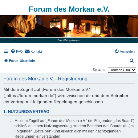
Forum des Morkan e.V.
Zur Webpräsenz
FAQ
Kontakt
Anmelden
S
Foren-Übersicht
u
Sprache:
c
Forum des Morkan e.V. - Registrierung
h
Mit dem Zugriff auf „Forum des Morkan e.V.“
e
(„https://forum.morkan.de“) wird zwischen dir und dem Betreiber
ein Vertrag mit folgenden Regelungen geschlossen:
1. NUTZUNGSVERTRAG
Mit dem Zugriff auf „Forum des Morkan e.V.“ (im Folgenden „das Board“)
schließt du einen Nutzungsvertrag mit dem Betreiber des Boards ab (im
Folgenden „Betreiber“) und erklärst dich mit den nachfolgenden
Regelungen einverstanden.