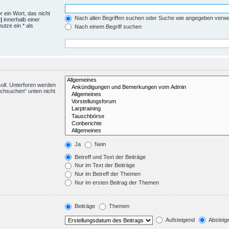
r ein Wort, das nicht
Nach allen Begriffen suchen oder Suche wie angegeben verw
h
|
innerhalb einer
tze ein * als
Nach einem Begriff suchen
oll. Unterforen werden
rchsuchen“ unten nicht
Ja
Nein
Betreff und Text der Beiträge
Nur im Text der Beiträge
Nur im Betreff der Themen
Nur im ersten Beitrag der Themen
Beiträge
Themen
Aufsteigend
Absteig