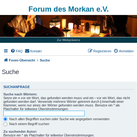
Forum des Morkan e.V.
Zur Webpräsenz
FAQ
Kontakt
Registrieren
Anmelden
Foren-Übersicht
Suche
Suche
SUCHANFRAGE
Suche nach Wörtern:
Setze ein
+
vor ein Wort, das gefunden werden muss und ein
-
vor ein Wort, das nicht
gefunden werden darf. Verwende mehrere Wörter getrennt durch
|
innerhalb einer
Klammer, wenn nur eines der Wörter gefunden werden muss. Benutze ein * als
Platzhalter für teilweise Übereinstimmungen.
Nach allen Begriffen suchen oder Suche wie angegeben verwenden
Nach einem Begriff suchen
Zu suchender Autor:
Benutze ein * als Platzhalter für teilweise Übereinstimmungen.