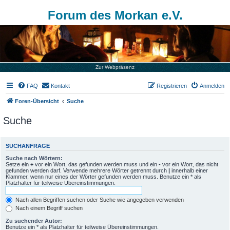
Forum des Morkan e.V.
Zur Webpräsenz
FAQ
Kontakt
Registrieren
Anmelden
Foren-Übersicht
Suche
Suche
SUCHANFRAGE
Suche nach Wörtern:
Setze ein
+
vor ein Wort, das gefunden werden muss und ein
-
vor ein Wort, das nicht
gefunden werden darf. Verwende mehrere Wörter getrennt durch
|
innerhalb einer
Klammer, wenn nur eines der Wörter gefunden werden muss. Benutze ein * als
Platzhalter für teilweise Übereinstimmungen.
Nach allen Begriffen suchen oder Suche wie angegeben verwenden
Nach einem Begriff suchen
Zu suchender Autor:
Benutze ein * als Platzhalter für teilweise Übereinstimmungen.