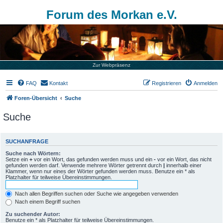
Forum des Morkan e.V.
Zur Webpräsenz
FAQ
Kontakt
Registrieren
Anmelden
Foren-Übersicht
Suche
Suche
SUCHANFRAGE
Suche nach Wörtern:
Setze ein
+
vor ein Wort, das gefunden werden muss und ein
-
vor ein Wort, das nicht
gefunden werden darf. Verwende mehrere Wörter getrennt durch
|
innerhalb einer
Klammer, wenn nur eines der Wörter gefunden werden muss. Benutze ein * als
Platzhalter für teilweise Übereinstimmungen.
Nach allen Begriffen suchen oder Suche wie angegeben verwenden
Nach einem Begriff suchen
Zu suchender Autor:
Benutze ein * als Platzhalter für teilweise Übereinstimmungen.