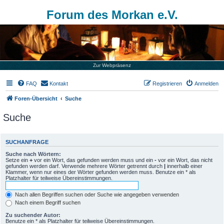
Forum des Morkan e.V.
Zur Webpräsenz
FAQ
Kontakt
Registrieren
Anmelden
Foren-Übersicht
Suche
Suche
SUCHANFRAGE
Suche nach Wörtern:
Setze ein
+
vor ein Wort, das gefunden werden muss und ein
-
vor ein Wort, das nicht
gefunden werden darf. Verwende mehrere Wörter getrennt durch
|
innerhalb einer
Klammer, wenn nur eines der Wörter gefunden werden muss. Benutze ein * als
Platzhalter für teilweise Übereinstimmungen.
Nach allen Begriffen suchen oder Suche wie angegeben verwenden
Nach einem Begriff suchen
Zu suchender Autor:
Benutze ein * als Platzhalter für teilweise Übereinstimmungen.