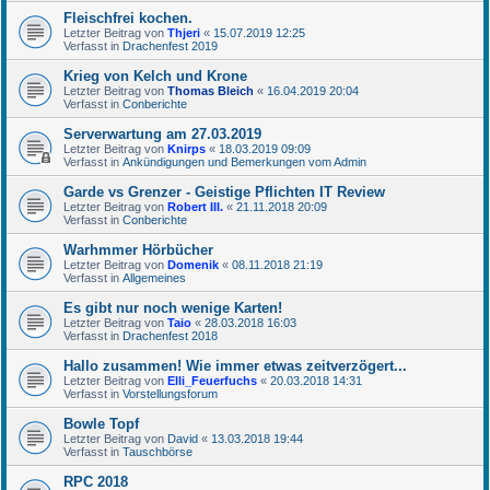
Fleischfrei kochen.
Letzter Beitrag von
Thjeri
«
15.07.2019 12:25
Verfasst in
Drachenfest 2019
Krieg von Kelch und Krone
Letzter Beitrag von
Thomas Bleich
«
16.04.2019 20:04
Verfasst in
Conberichte
Serverwartung am 27.03.2019
Letzter Beitrag von
Knirps
«
18.03.2019 09:09
Verfasst in
Ankündigungen und Bemerkungen vom Admin
Garde vs Grenzer - Geistige Pflichten IT Review
Letzter Beitrag von
Robert III.
«
21.11.2018 20:09
Verfasst in
Conberichte
Warhmmer Hörbücher
Letzter Beitrag von
Domenik
«
08.11.2018 21:19
Verfasst in
Allgemeines
Es gibt nur noch wenige Karten!
Letzter Beitrag von
Taio
«
28.03.2018 16:03
Verfasst in
Drachenfest 2018
Hallo zusammen! Wie immer etwas zeitverzögert...
Letzter Beitrag von
Elli_Feuerfuchs
«
20.03.2018 14:31
Verfasst in
Vorstellungsforum
Bowle Topf
Letzter Beitrag von
David
«
13.03.2018 19:44
Verfasst in
Tauschbörse
RPC 2018