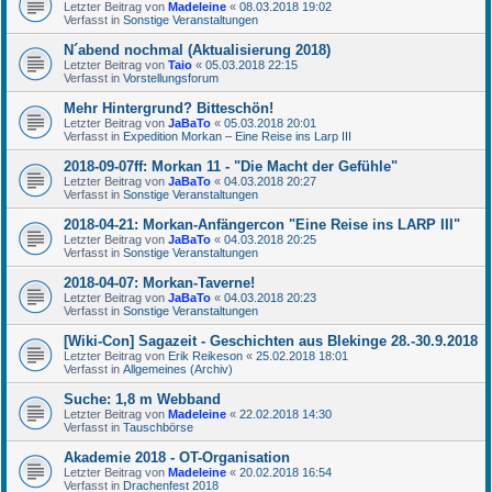
Letzter Beitrag von
Madeleine
«
08.03.2018 19:02
Verfasst in
Sonstige Veranstaltungen
N´abend nochmal (Aktualisierung 2018)
Letzter Beitrag von
Taio
«
05.03.2018 22:15
Verfasst in
Vorstellungsforum
Mehr Hintergrund? Bitteschön!
Letzter Beitrag von
JaBaTo
«
05.03.2018 20:01
Verfasst in
Expedition Morkan – Eine Reise ins Larp III
2018-09-07ff: Morkan 11 - "Die Macht der Gefühle"
Letzter Beitrag von
JaBaTo
«
04.03.2018 20:27
Verfasst in
Sonstige Veranstaltungen
2018-04-21: Morkan-Anfängercon "Eine Reise ins LARP III"
Letzter Beitrag von
JaBaTo
«
04.03.2018 20:25
Verfasst in
Sonstige Veranstaltungen
2018-04-07: Morkan-Taverne!
Letzter Beitrag von
JaBaTo
«
04.03.2018 20:23
Verfasst in
Sonstige Veranstaltungen
[Wiki-Con] Sagazeit - Geschichten aus Blekinge 28.-30.9.2018
Letzter Beitrag von
Erik Reikeson
«
25.02.2018 18:01
Verfasst in
Allgemeines (Archiv)
Suche: 1,8 m Webband
Letzter Beitrag von
Madeleine
«
22.02.2018 14:30
Verfasst in
Tauschbörse
Akademie 2018 - OT-Organisation
Letzter Beitrag von
Madeleine
«
20.02.2018 16:54
Verfasst in
Drachenfest 2018