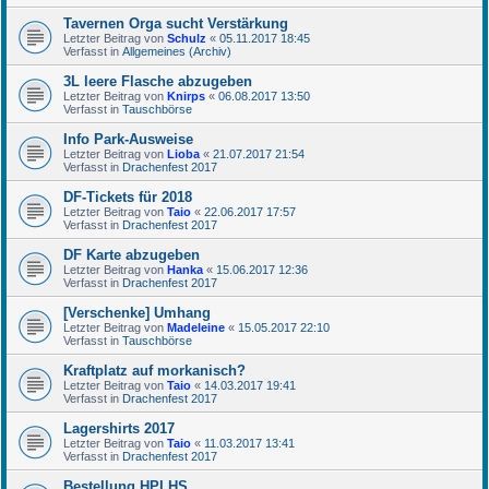
Tavernen Orga sucht Verstärkung
Letzter Beitrag von
Schulz
«
05.11.2017 18:45
Verfasst in
Allgemeines (Archiv)
3L leere Flasche abzugeben
Letzter Beitrag von
Knirps
«
06.08.2017 13:50
Verfasst in
Tauschbörse
Info Park-Ausweise
Letzter Beitrag von
Lioba
«
21.07.2017 21:54
Verfasst in
Drachenfest 2017
DF-Tickets für 2018
Letzter Beitrag von
Taio
«
22.06.2017 17:57
Verfasst in
Drachenfest 2017
DF Karte abzugeben
Letzter Beitrag von
Hanka
«
15.06.2017 12:36
Verfasst in
Drachenfest 2017
[Verschenke] Umhang
Letzter Beitrag von
Madeleine
«
15.05.2017 22:10
Verfasst in
Tauschbörse
Kraftplatz auf morkanisch?
Letzter Beitrag von
Taio
«
14.03.2017 19:41
Verfasst in
Drachenfest 2017
Lagershirts 2017
Letzter Beitrag von
Taio
«
11.03.2017 13:41
Verfasst in
Drachenfest 2017
Bestellung HPLHS