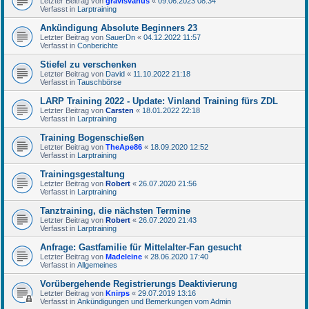
Letzter Beitrag von
gravisvanus
«
09.06.2023 08:34
Verfasst in
Larptraining
Ankündigung Absolute Beginners 23
Letzter Beitrag von
SauerDn
«
04.12.2022 11:57
Verfasst in
Conberichte
Stiefel zu verschenken
Letzter Beitrag von
David
«
11.10.2022 21:18
Verfasst in
Tauschbörse
LARP Training 2022 - Update: Vinland Training fürs ZDL
Letzter Beitrag von
Carsten
«
18.01.2022 22:18
Verfasst in
Larptraining
Training Bogenschießen
Letzter Beitrag von
TheApe86
«
18.09.2020 12:52
Verfasst in
Larptraining
Trainingsgestaltung
Letzter Beitrag von
Robert
«
26.07.2020 21:56
Verfasst in
Larptraining
Tanztraining, die nächsten Termine
Letzter Beitrag von
Robert
«
26.07.2020 21:43
Verfasst in
Larptraining
Anfrage: Gastfamilie für Mittelalter-Fan gesucht
Letzter Beitrag von
Madeleine
«
28.06.2020 17:40
Verfasst in
Allgemeines
Vorübergehende Registrierungs Deaktivierung
Letzter Beitrag von
Knirps
«
29.07.2019 13:16
Verfasst in
Ankündigungen und Bemerkungen vom Admin