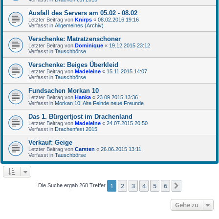
Ausfall des Servers am 05.02 - 08.02
Letzter Beitrag von
Knirps
«
08.02.2016 19:16
Verfasst in
Allgemeines (Archiv)
Verschenke: Matratzenschoner
Letzter Beitrag von
Dominique
«
19.12.2015 23:12
Verfasst in
Tauschbörse
Verschenke: Beiges Überkleid
Letzter Beitrag von
Madeleine
«
15.11.2015 14:07
Verfasst in
Tauschbörse
Fundsachen Morkan 10
Letzter Beitrag von
Hanka
«
23.09.2015 13:36
Verfasst in
Morkan 10: Alte Feinde neue Freunde
Das 1. Bürgertjost im Drachenland
Letzter Beitrag von
Madeleine
«
24.07.2015 20:50
Verfasst in
Drachenfest 2015
Verkauf: Geige
Letzter Beitrag von
Carsten
«
26.06.2015 13:11
Verfasst in
Tauschbörse
1
2
3
4
5
6
Nächste
Die Suche ergab 268 Treffer
Gehe zu