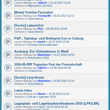
Letzter Beitrag von
JaBaTo
«
21.02.2017 22:51
Verfasst in
Allgemeines (Archiv)
[Biete] Toshiba Fernseher
Letzter Beitrag von
TheApe86
«
16.01.2017 11:13
Verfasst in
Tauschbörse
[Suche] Latexmilch
Letzter Beitrag von
PhiL
«
30.08.2016 19:48
Verfasst in
Tauschbörse
P&P-, Tabletop- und Brettspiel-Con in Coburg
Letzter Beitrag von
André
«
22.07.2016 13:49
Verfasst in
Sonstige Veranstaltungen
Aushang: Ein Südseetraum in Weiß
Letzter Beitrag von
Madeleine
«
10.07.2016 16:59
Verfasst in
Drachenfest 2016
2016-06-09ff Trigardon Fest der Freundschaft
Letzter Beitrag von
JaBaTo
«
13.06.2016 00:40
Verfasst in
Conberichte
[Suche] Larp-Hosen
Letzter Beitrag von
Madeleine
«
16.05.2016 13:19
Verfasst in
Tauschbörse
Letzte Infos
Letzter Beitrag von
Martin
«
15.05.2016 22:16
Verfasst in
Zeit der Legenden 2016
Lagerplatz- und Lagerbaukoordinatoren 2016 (LPK/LBK)
Letzter Beitrag von
Ciara
«
25.02.2016 09:19
Verfasst in
Drachenfest 2016