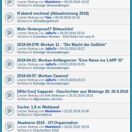
Letzter Beitrag von
Madeleine
«
08.03.2018 19:02
Verfasst in
Sonstige Veranstaltungen
N´abend nochmal (Aktualisierung 2018)
Letzter Beitrag von
Taio
«
05.03.2018 22:15
Verfasst in
Vorstellungsforum
Mehr Hintergrund? Bitteschön!
Letzter Beitrag von
JaBaTo
«
05.03.2018 20:01
Verfasst in
Expedition Morkan – Eine Reise ins Larp III
2018-09-07ff: Morkan 11 - "Die Macht der Gefühle"
Letzter Beitrag von
JaBaTo
«
04.03.2018 20:27
Verfasst in
Sonstige Veranstaltungen
2018-04-21: Morkan-Anfängercon "Eine Reise ins LARP III"
Letzter Beitrag von
JaBaTo
«
04.03.2018 20:25
Verfasst in
Sonstige Veranstaltungen
2018-04-07: Morkan-Taverne!
Letzter Beitrag von
JaBaTo
«
04.03.2018 20:23
Verfasst in
Sonstige Veranstaltungen
[Wiki-Con] Sagazeit - Geschichten aus Blekinge 28.-30.9.2018
Letzter Beitrag von
Erik Reikeson
«
25.02.2018 18:01
Verfasst in
Allgemeines (Archiv)
Suche: 1,8 m Webband
Letzter Beitrag von
Madeleine
«
22.02.2018 14:30
Verfasst in
Tauschbörse
Akademie 2018 - OT-Organisation
Letzter Beitrag von
Madeleine
«
20.02.2018 16:54
Verfasst in
Drachenfest 2018