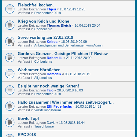
Fleischfrei kochen.
Letzter Beitrag von
Thjeri
«
15.07.2019 12:25
Verfasst in
Drachenfest 2019
Krieg von Kelch und Krone
Letzter Beitrag von
Thomas Bleich
«
16.04.2019 20:04
Verfasst in
Conberichte
Serverwartung am 27.03.2019
Letzter Beitrag von
Knirps
«
18.03.2019 09:09
Verfasst in
Ankündigungen und Bemerkungen vom Admin
Garde vs Grenzer - Geistige Pflichten IT Review
Letzter Beitrag von
Robert III.
«
21.11.2018 20:09
Verfasst in
Conberichte
Warhmmer Hörbücher
Letzter Beitrag von
Domenik
«
08.11.2018 21:19
Verfasst in
Allgemeines
Es gibt nur noch wenige Karten!
Letzter Beitrag von
Taio
«
28.03.2018 16:03
Verfasst in
Drachenfest 2018
Hallo zusammen! Wie immer etwas zeitverzögert...
Letzter Beitrag von
Elli_Feuerfuchs
«
20.03.2018 14:31
Verfasst in
Vorstellungsforum
Bowle Topf
Letzter Beitrag von
David
«
13.03.2018 19:44
Verfasst in
Tauschbörse
RPC 2018