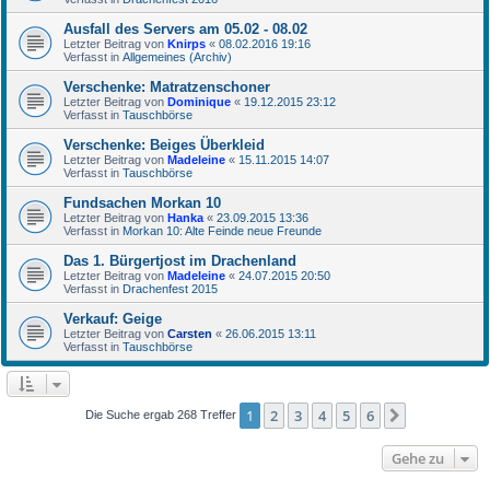
Ausfall des Servers am 05.02 - 08.02
Letzter Beitrag von
Knirps
«
08.02.2016 19:16
Verfasst in
Allgemeines (Archiv)
Verschenke: Matratzenschoner
Letzter Beitrag von
Dominique
«
19.12.2015 23:12
Verfasst in
Tauschbörse
Verschenke: Beiges Überkleid
Letzter Beitrag von
Madeleine
«
15.11.2015 14:07
Verfasst in
Tauschbörse
Fundsachen Morkan 10
Letzter Beitrag von
Hanka
«
23.09.2015 13:36
Verfasst in
Morkan 10: Alte Feinde neue Freunde
Das 1. Bürgertjost im Drachenland
Letzter Beitrag von
Madeleine
«
24.07.2015 20:50
Verfasst in
Drachenfest 2015
Verkauf: Geige
Letzter Beitrag von
Carsten
«
26.06.2015 13:11
Verfasst in
Tauschbörse
1
2
3
4
5
6
Nächste
Die Suche ergab 268 Treffer
Gehe zu