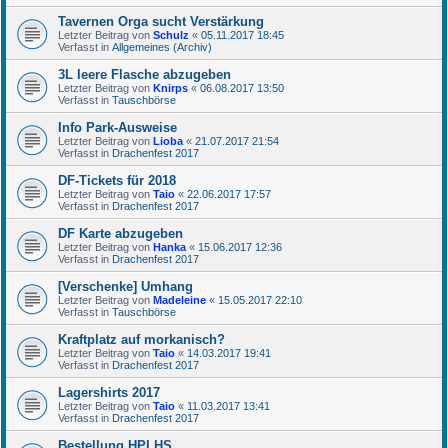
Tavernen Orga sucht Verstärkung
Letzter Beitrag von
Schulz
«
05.11.2017 18:45
Verfasst in
Allgemeines (Archiv)
3L leere Flasche abzugeben
Letzter Beitrag von
Knirps
«
06.08.2017 13:50
Verfasst in
Tauschbörse
Info Park-Ausweise
Letzter Beitrag von
Lioba
«
21.07.2017 21:54
Verfasst in
Drachenfest 2017
DF-Tickets für 2018
Letzter Beitrag von
Taio
«
22.06.2017 17:57
Verfasst in
Drachenfest 2017
DF Karte abzugeben
Letzter Beitrag von
Hanka
«
15.06.2017 12:36
Verfasst in
Drachenfest 2017
[Verschenke] Umhang
Letzter Beitrag von
Madeleine
«
15.05.2017 22:10
Verfasst in
Tauschbörse
Kraftplatz auf morkanisch?
Letzter Beitrag von
Taio
«
14.03.2017 19:41
Verfasst in
Drachenfest 2017
Lagershirts 2017
Letzter Beitrag von
Taio
«
11.03.2017 13:41
Verfasst in
Drachenfest 2017
Bestellung HPLHS