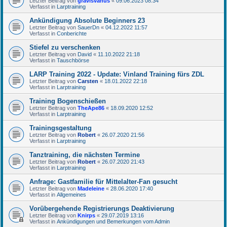
Letzter Beitrag von
gravisvanus
«
09.06.2023 08:34
Verfasst in
Larptraining
Ankündigung Absolute Beginners 23
Letzter Beitrag von
SauerDn
«
04.12.2022 11:57
Verfasst in
Conberichte
Stiefel zu verschenken
Letzter Beitrag von
David
«
11.10.2022 21:18
Verfasst in
Tauschbörse
LARP Training 2022 - Update: Vinland Training fürs ZDL
Letzter Beitrag von
Carsten
«
18.01.2022 22:18
Verfasst in
Larptraining
Training Bogenschießen
Letzter Beitrag von
TheApe86
«
18.09.2020 12:52
Verfasst in
Larptraining
Trainingsgestaltung
Letzter Beitrag von
Robert
«
26.07.2020 21:56
Verfasst in
Larptraining
Tanztraining, die nächsten Termine
Letzter Beitrag von
Robert
«
26.07.2020 21:43
Verfasst in
Larptraining
Anfrage: Gastfamilie für Mittelalter-Fan gesucht
Letzter Beitrag von
Madeleine
«
28.06.2020 17:40
Verfasst in
Allgemeines
Vorübergehende Registrierungs Deaktivierung
Letzter Beitrag von
Knirps
«
29.07.2019 13:16
Verfasst in
Ankündigungen und Bemerkungen vom Admin