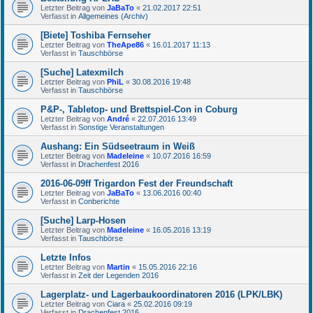
Letzter Beitrag von
JaBaTo
«
21.02.2017 22:51
Verfasst in
Allgemeines (Archiv)
[Biete] Toshiba Fernseher
Letzter Beitrag von
TheApe86
«
16.01.2017 11:13
Verfasst in
Tauschbörse
[Suche] Latexmilch
Letzter Beitrag von
PhiL
«
30.08.2016 19:48
Verfasst in
Tauschbörse
P&P-, Tabletop- und Brettspiel-Con in Coburg
Letzter Beitrag von
André
«
22.07.2016 13:49
Verfasst in
Sonstige Veranstaltungen
Aushang: Ein Südseetraum in Weiß
Letzter Beitrag von
Madeleine
«
10.07.2016 16:59
Verfasst in
Drachenfest 2016
2016-06-09ff Trigardon Fest der Freundschaft
Letzter Beitrag von
JaBaTo
«
13.06.2016 00:40
Verfasst in
Conberichte
[Suche] Larp-Hosen
Letzter Beitrag von
Madeleine
«
16.05.2016 13:19
Verfasst in
Tauschbörse
Letzte Infos
Letzter Beitrag von
Martin
«
15.05.2016 22:16
Verfasst in
Zeit der Legenden 2016
Lagerplatz- und Lagerbaukoordinatoren 2016 (LPK/LBK)
Letzter Beitrag von
Ciara
«
25.02.2016 09:19
Verfasst in
Drachenfest 2016