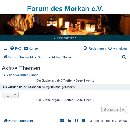
Forum des Morkan e.V.
Zur Webpräsenz
FAQ
Kontakt
Registrieren
Anmelden
S
Foren-Übersicht
Suche
Aktive Themen
u
Aktive Themen
c
Zur erweiterten Suche
h
Die Suche ergab 0 Treffer • Seite
1
von
1
e
Es wurden keine passenden Ergebnisse gefunden.
Die Suche ergab 0 Treffer • Seite
1
von
1
Gehe zu
Foren-Übersicht
Alle Zeiten sind
UTC+01:00