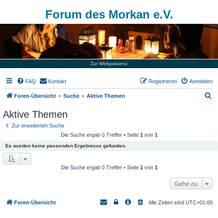
Forum des Morkan e.V.
Zur Webpräsenz
FAQ
Kontakt
Registrieren
Anmelden
S
Foren-Übersicht
Suche
Aktive Themen
u
Aktive Themen
c
Zur erweiterten Suche
h
Die Suche ergab 0 Treffer • Seite
1
von
1
e
Es wurden keine passenden Ergebnisse gefunden.
Die Suche ergab 0 Treffer • Seite
1
von
1
Gehe zu
Foren-Übersicht
Alle Zeiten sind
UTC+01:00