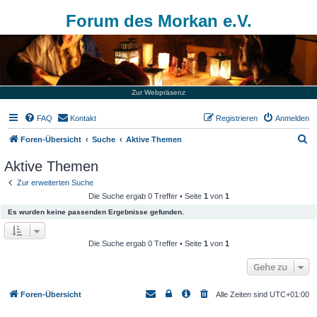
Forum des Morkan e.V.
Zur Webpräsenz
FAQ
Kontakt
Registrieren
Anmelden
S
Foren-Übersicht
Suche
Aktive Themen
u
Aktive Themen
c
Zur erweiterten Suche
h
Die Suche ergab 0 Treffer • Seite
1
von
1
e
Es wurden keine passenden Ergebnisse gefunden.
Die Suche ergab 0 Treffer • Seite
1
von
1
Gehe zu
Foren-Übersicht
Alle Zeiten sind
UTC+01:00