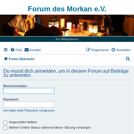
Forum des Morkan e.V.
Zur Webpräsenz
FAQ
Kontakt
Registrieren
Anmelden
S
Foren-Übersicht
u
Du musst dich anmelden, um in diesem Forum auf Beiträge
c
zu antworten.
h
Benutzername:
e
Passwort:
Ich habe mein Passwort vergessen
Angemeldet bleiben
Meinen Online-Status während dieser Sitzung verbergen