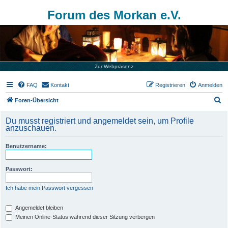
Forum des Morkan e.V.
Zur Webpräsenz
FAQ
Kontakt
Registrieren
Anmelden
S
Foren-Übersicht
u
Du musst registriert und angemeldet sein, um Profile
c
anzuschauen.
h
Benutzername:
e
Passwort:
Ich habe mein Passwort vergessen
Angemeldet bleiben
Meinen Online-Status während dieser Sitzung verbergen