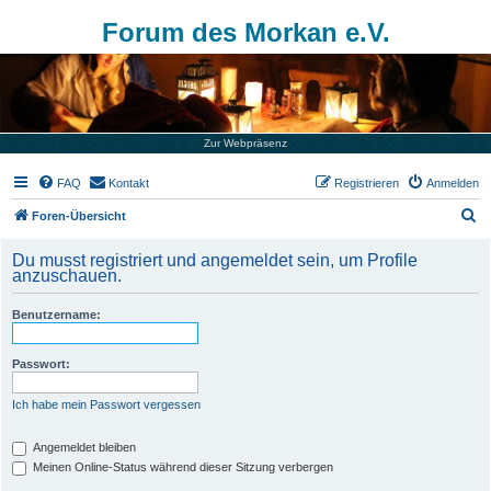
Forum des Morkan e.V.
Zur Webpräsenz
FAQ
Kontakt
Registrieren
Anmelden
S
Foren-Übersicht
u
Du musst registriert und angemeldet sein, um Profile
c
anzuschauen.
h
Benutzername:
e
Passwort:
Ich habe mein Passwort vergessen
Angemeldet bleiben
Meinen Online-Status während dieser Sitzung verbergen