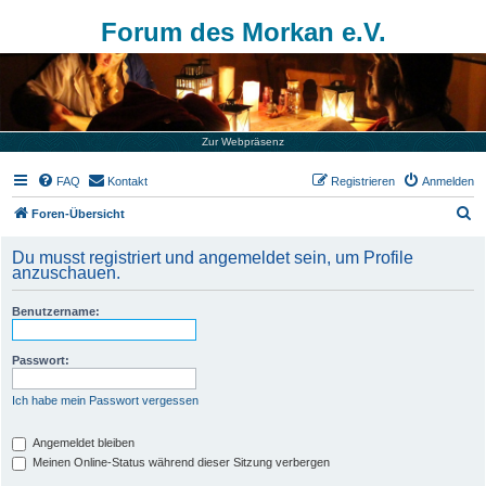
Forum des Morkan e.V.
Zur Webpräsenz
FAQ
Kontakt
Registrieren
Anmelden
S
Foren-Übersicht
u
Du musst registriert und angemeldet sein, um Profile
c
anzuschauen.
h
Benutzername:
e
Passwort:
Ich habe mein Passwort vergessen
Angemeldet bleiben
Meinen Online-Status während dieser Sitzung verbergen