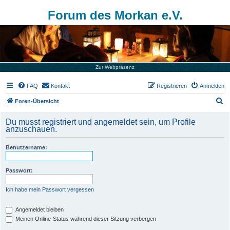
Forum des Morkan e.V.
Zur Webpräsenz
FAQ
Kontakt
Registrieren
Anmelden
S
Foren-Übersicht
u
Du musst registriert und angemeldet sein, um Profile
c
anzuschauen.
h
Benutzername:
e
Passwort:
Ich habe mein Passwort vergessen
Angemeldet bleiben
Meinen Online-Status während dieser Sitzung verbergen