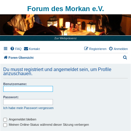
Forum des Morkan e.V.
Zur Webpräsenz
FAQ
Kontakt
Registrieren
Anmelden
S
Foren-Übersicht
u
Du musst registriert und angemeldet sein, um Profile
c
anzuschauen.
h
Benutzername:
e
Passwort:
Ich habe mein Passwort vergessen
Angemeldet bleiben
Meinen Online-Status während dieser Sitzung verbergen