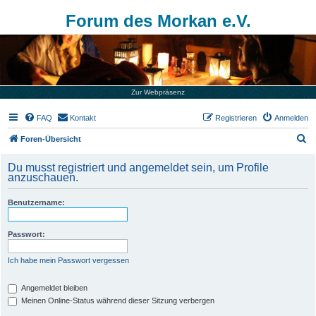
Forum des Morkan e.V.
Zur Webpräsenz
FAQ
Kontakt
Registrieren
Anmelden
S
Foren-Übersicht
u
Du musst registriert und angemeldet sein, um Profile
c
anzuschauen.
h
Benutzername:
e
Passwort:
Ich habe mein Passwort vergessen
Angemeldet bleiben
Meinen Online-Status während dieser Sitzung verbergen