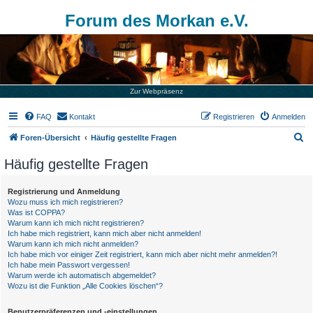
Forum des Morkan e.V.
Zur Webpräsenz
FAQ
Kontakt
Registrieren
Anmelden
S
Foren-Übersicht
Häufig gestellte Fragen
u
Häufig gestellte Fragen
c
h
Registrierung und Anmeldung
Wozu muss ich mich registrieren?
e
Was ist COPPA?
Warum kann ich mich nicht registrieren?
Ich habe mich registriert, kann mich aber nicht anmelden!
Warum kann ich mich nicht anmelden?
Ich habe mich vor einiger Zeit registriert, kann mich aber nicht mehr anmelden?!
Ich habe mein Passwort vergessen!
Warum werde ich automatisch abgemeldet?
Wozu ist die Funktion „Alle Cookies löschen“?
Benutzerpräferenzen und -einstellungen