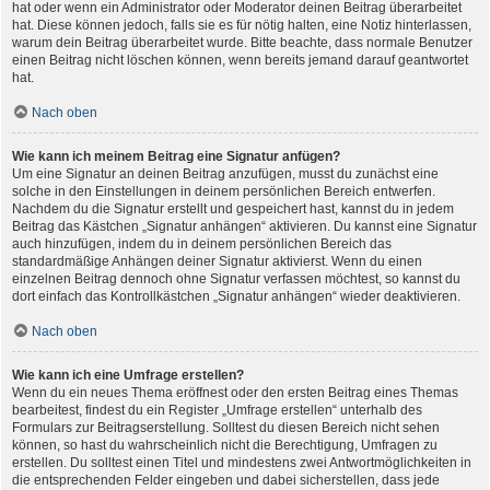
hat oder wenn ein Administrator oder Moderator deinen Beitrag überarbeitet
hat. Diese können jedoch, falls sie es für nötig halten, eine Notiz hinterlassen,
warum dein Beitrag überarbeitet wurde. Bitte beachte, dass normale Benutzer
einen Beitrag nicht löschen können, wenn bereits jemand darauf geantwortet
hat.
Nach oben
Wie kann ich meinem Beitrag eine Signatur anfügen?
Um eine Signatur an deinen Beitrag anzufügen, musst du zunächst eine
solche in den Einstellungen in deinem persönlichen Bereich entwerfen.
Nachdem du die Signatur erstellt und gespeichert hast, kannst du in jedem
Beitrag das Kästchen „Signatur anhängen“ aktivieren. Du kannst eine Signatur
auch hinzufügen, indem du in deinem persönlichen Bereich das
standardmäßige Anhängen deiner Signatur aktivierst. Wenn du einen
einzelnen Beitrag dennoch ohne Signatur verfassen möchtest, so kannst du
dort einfach das Kontrollkästchen „Signatur anhängen“ wieder deaktivieren.
Nach oben
Wie kann ich eine Umfrage erstellen?
Wenn du ein neues Thema eröffnest oder den ersten Beitrag eines Themas
bearbeitest, findest du ein Register „Umfrage erstellen“ unterhalb des
Formulars zur Beitragserstellung. Solltest du diesen Bereich nicht sehen
können, so hast du wahrscheinlich nicht die Berechtigung, Umfragen zu
erstellen. Du solltest einen Titel und mindestens zwei Antwortmöglichkeiten in
die entsprechenden Felder eingeben und dabei sicherstellen, dass jede