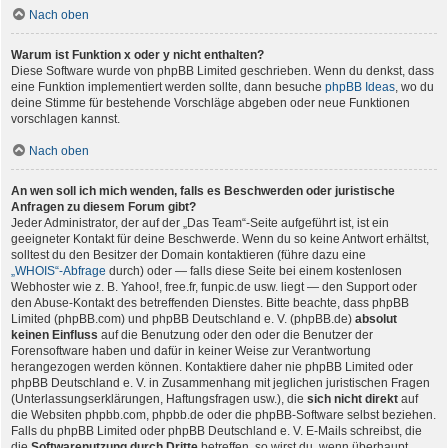
Nach oben
Warum ist Funktion x oder y nicht enthalten?
Diese Software wurde von phpBB Limited geschrieben. Wenn du denkst, dass
eine Funktion implementiert werden sollte, dann besuche
phpBB Ideas
, wo du
deine Stimme für bestehende Vorschläge abgeben oder neue Funktionen
vorschlagen kannst.
Nach oben
An wen soll ich mich wenden, falls es Beschwerden oder juristische
Anfragen zu diesem Forum gibt?
Jeder Administrator, der auf der „Das Team“-Seite aufgeführt ist, ist ein
geeigneter Kontakt für deine Beschwerde. Wenn du so keine Antwort erhältst,
solltest du den Besitzer der Domain kontaktieren (führe dazu eine
„WHOIS“-Abfrage
durch) oder — falls diese Seite bei einem kostenlosen
Webhoster wie z. B. Yahoo!, free.fr, funpic.de usw. liegt — den Support oder
den Abuse-Kontakt des betreffenden Dienstes. Bitte beachte, dass phpBB
Limited (phpBB.com) und phpBB Deutschland e. V. (phpBB.de)
absolut
keinen Einfluss
auf die Benutzung oder den oder die Benutzer der
Forensoftware haben und dafür in keiner Weise zur Verantwortung
herangezogen werden können. Kontaktiere daher nie phpBB Limited oder
phpBB Deutschland e. V. in Zusammenhang mit jeglichen juristischen Fragen
(Unterlassungserklärungen, Haftungsfragen usw.), die
sich nicht direkt
auf
die Websiten phpbb.com, phpbb.de oder die phpBB-Software selbst beziehen.
Falls du phpBB Limited oder phpBB Deutschland e. V. E-Mails schreibst, die
die
Softwarenutzung durch Dritte
betreffen, so wirst du, wenn überhaupt,