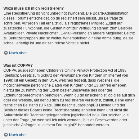
Wozu muss ich mich registrieren?
Eine Registrierung ist nicht unbedingt zwingend. Die Board-Administration
dieses Forums entscheidet, ob du registriert sein musst, um Beiträge zu
schreiben. Auf jeden Fall erhältst du als registriertes Mitglied Zugriff auf
zusätzliche Funktionen, die Gästen nicht zur Verfügung stehen: zum Beispiel
Avatarbilder, Private Nachrichten, E-Mail-Versand an andere Mitglieder, Beitritt
zu Benutzergruppen und so weiter. Wir empfehlen dir eine Anmeldung, da sie
schnell erledigt ist und dir zahlreiche Vorteile bietet.
Nach oben
Was ist COPPA?
COPPA, ausgeschrieben Children’s Online Privacy Protection Act of 1998
(deutsch: Gesetz zum Schutz der Privatsphäre von Kindern im Internet von
1998) ist ein Gesetz in den USA, welches festlegt, dass Websites, die
möglicherweise persönliche Daten von Kindern unter 13 Jahren erheben,
hierzu die Zustimmung der Eltern beziehungsweise des oder der
Erziehungsberechtigten benötigen. Wenn du dir unsicher bist, ob dies auf dich
oder die Website, auf der du dich zu registrieren versuchst, zutrifft, ziehe einen
rechtlichen Beistand zu Rate. Bitte beachte, dass phpBB Limited und der
Besitzer dieses Boards keine Rechtsberatung anbieten kann und nicht die
Anlaufstelle für Rechtsangelegenheiten jeglicher Art ist; außer solchen, die
unter der Frage „An wen soll ich mich wenden, falls es Beschwerden oder
juristische Anfragen zu diesem Forum gibt?“ behandelt werden.
Nach oben