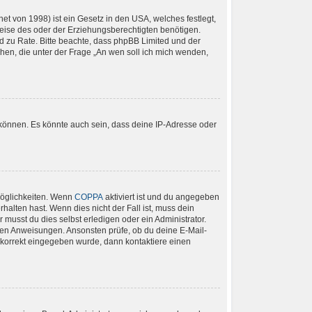
t von 1998) ist ein Gesetz in den USA, welches festlegt,
eise des oder der Erziehungsberechtigten benötigen.
tand zu Rate. Bitte beachte, dass phpBB Limited und der
chen, die unter der Frage „An wen soll ich mich wenden,
 können. Es könnte auch sein, dass deine IP-Adresse oder
Möglichkeiten. Wenn
COPPA
aktiviert ist und du angegeben
halten hast. Wenn dies nicht der Fall ist, muss dein
 musst du dies selbst erledigen oder ein Administrator.
ltenen Anweisungen. Ansonsten prüfe, ob du deine E-Mail-
e korrekt eingegeben wurde, dann kontaktiere einen