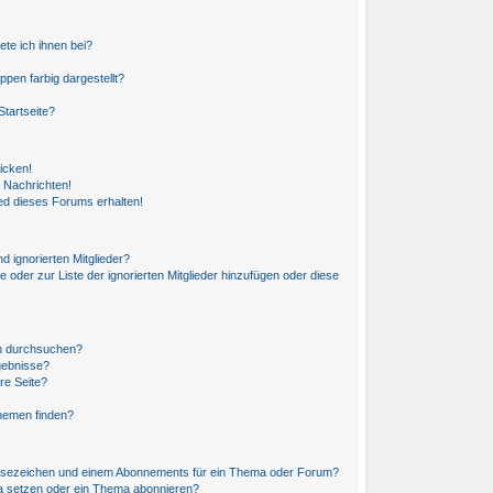
ete ich ihnen bei?
en farbig dargestellt?
tartseite?
icken!
 Nachrichten!
ed dieses Forums erhalten!
d ignorierten Mitglieder?
e oder zur Liste der ignorierten Mitglieder hinzufügen oder diese
en durchsuchen?
gebnisse?
re Seite?
hemen finden?
esezeichen und einem Abonnements für ein Thema oder Forum?
a setzen oder ein Thema abonnieren?