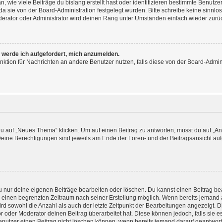
 wie viele Beiträge du bislang erstellt hast oder identifizieren bestimmte Benut
 da sie von der Board-Administration festgelegt wurden. Bitte schreibe keine sinn
derator oder Administrator wird deinen Rang unter Umständen einfach wieder zurü
, werde ich aufgefordert, mich anzumelden.
Funktion für Nachrichten an andere Benutzer nutzen, falls diese von der Board-Admi
auf „Neues Thema“ klicken. Um auf einen Beitrag zu antworten, musst du auf „Antw
 Deine Berechtigungen sind jeweils am Ende der Foren- und der Beitragsansicht aufge
du nur deine eigenen Beiträge bearbeiten oder löschen. Du kannst einen Beitrag b
ür einen begrenzten Zeitraum nach seiner Erstellung möglich. Wenn bereits jemand a
rd sowohl die Anzahl als auch der letzte Zeitpunkt der Bearbeitungen angezeigt. 
 oder Moderator deinen Beitrag überarbeitet hat. Diese können jedoch, falls sie es 
enutzer einen Beitrag nicht löschen können, wenn bereits jemand darauf geantworte