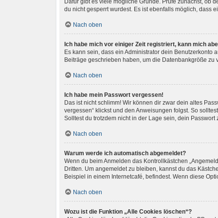
Dafür gibt es viele mögliche Gründe. Prüfe zunächst, ob 
du nicht gesperrt wurdest. Es ist ebenfalls möglich, dass 
Nach oben
Ich habe mich vor einiger Zeit registriert, kann mich a
Es kann sein, dass ein Administrator dein Benutzerkonto a
Beiträge geschrieben haben, um die Datenbankgröße zu ver
Nach oben
Ich habe mein Passwort vergessen!
Das ist nicht schlimm! Wir können dir zwar dein altes Pas
vergessen“ klickst und den Anweisungen folgst. So sollte
Solltest du trotzdem nicht in der Lage sein, dein Passwor
Nach oben
Warum werde ich automatisch abgemeldet?
Wenn du beim Anmelden das Kontrollkästchen „Angemeldet 
Dritten. Um angemeldet zu bleiben, kannst du das Kästch
Beispiel in einem Internetcafé, befindest. Wenn diese Opt
Nach oben
Wozu ist die Funktion „Alle Cookies löschen“?