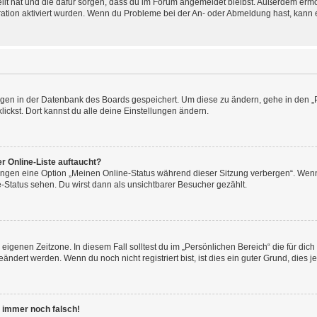
tellt hat und die dafür sorgen, dass du im Forum angemeldet bleibst. Außerdem erm
ration aktiviert wurden. Wenn du Probleme bei der An- oder Abmeldung hast, kann e
lungen in der Datenbank des Boards gespeichert. Um diese zu ändern, gehe in den „
ickst. Dort kannst du alle deine Einstellungen ändern.
r Online-Liste auftaucht?
lungen eine Option „Meinen Online-Status während dieser Sitzung verbergen“. Wenn
-Status sehen. Du wirst dann als unsichtbarer Besucher gezählt.
eigenen Zeitzone. In diesem Fall solltest du im „Persönlichen Bereich“ die für dich 
ndert werden. Wenn du noch nicht registriert bist, ist dies ein guter Grund, dies jet
ht immer noch falsch!