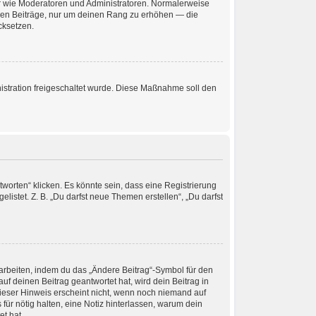
zer wie Moderatoren und Administratoren. Normalerweise
losen Beiträge, nur um deinen Rang zu erhöhen — die
cksetzen.
nistration freigeschaltet wurde. Diese Maßnahme soll den
orten“ klicken. Es könnte sein, dass eine Registrierung
listet. Z. B. „Du darfst neue Themen erstellen“, „Du darfst
earbeiten, indem du das „Ändere Beitrag“-Symbol für den
uf deinen Beitrag geantwortet hat, wird dein Beitrag in
Dieser Hinweis erscheint nicht, wenn noch niemand auf
für nötig halten, eine Notiz hinterlassen, warum dein
t hat.