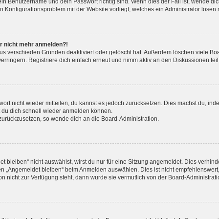
dein Benutzername und dein Passwort richtig sind. Wenn dies der Fall ist, wende d
ein Konfigurationsproblem mit der Website vorliegt, welches ein Administrator lösen
ber nicht mehr anmelden?!
us verschieden Gründen deaktiviert oder gelöscht hat. Außerdem löschen viele Boa
ringern. Registriere dich einfach erneut und nimm aktiv an den Diskussionen teil
swort nicht wieder mitteilen, du kannst es jedoch zurücksetzen. Dies machst du, i
st du dich schnell wieder anmelden können.
t zurückzusetzen, so wende dich an die Board-Administration.
bleiben“ nicht auswählst, wirst du nur für eine Sitzung angemeldet. Dies verhin
en „Angemeldet bleiben“ beim Anmelden auswählen. Dies ist nicht empfehlenswert
ion nicht zur Verfügung steht, dann wurde sie vermutlich von der Board-Administrat