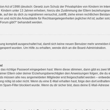
n Act of 1998 (deutsch: Gesetz zum Schutz der Privatsphäre von Kindern im Interne
 Kindern unter 13 Jahren erheben, hierzu die Zustimmung der Eltern beziehungsw
e, auf der du dich zu registrieren versuchst, zutrifft, ziehe einen rechtlichen Beis
 und nicht die Anlaufstelle für Rechtsangelegenheiten jeglicher Art ist; außer sol
 Forum gibt?“ behandelt werden.
erung komplett ausgeschaltet hat, damit sich keine neuen Benutzer mehr anmelden
 gesperrt wurden. Um Hilfe zu erhalten, wende dich an die Board-Administration.
n!
 das richtige Passwort eingegeben hast. Wenn diese stimmen, dann gibt es zwei 
 deiner Eltern oder deiner Erziehungsberechtigten den Anweisungen folgen, die du er
ards müssen alle neu angemeldeten Mitglieder erst freigeschaltet werden – entweder
erung nötig ist oder nicht. Wenn du eine E-Mail erhalten hast, folge den dort entha
m Spam-Filter blockiert wurde. Wenn du dir sicher bist, dass deine E-Mail-Adress