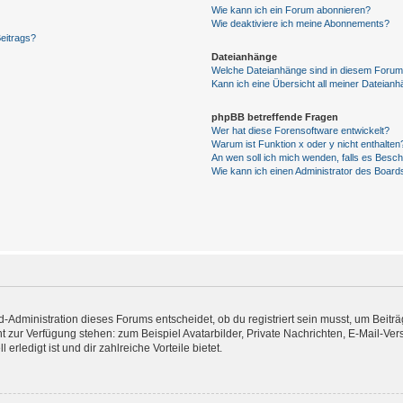
Wie kann ich ein Forum abonnieren?
Wie deaktiviere ich meine Abonnements?
eitrags?
Dateianhänge
Welche Dateianhänge sind in diesem Forum
Kann ich eine Übersicht all meiner Dateianh
phpBB betreffende Fragen
Wer hat diese Forensoftware entwickelt?
Warum ist Funktion x oder y nicht enthalten
An wen soll ich mich wenden, falls es Besc
Wie kann ich einen Administrator des Board
Administration dieses Forums entscheidet, ob du registriert sein musst, um Beiträge
cht zur Verfügung stehen: zum Beispiel Avatarbilder, Private Nachrichten, E-Mail-Ve
erledigt ist und dir zahlreiche Vorteile bietet.