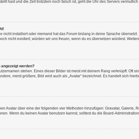
tellt hast und die Zeit trotzdem noch falsch ist, geht die Uhr des Servers vermutlich
hl!
 nicht installiert oder niemand hat das Forum bislang in deine Sprache übersetzt. 
s noch nicht existiert, würden wir uns freuen, wenn du es übersetzen würdest. Weit
n angezeigt werden?
tzernamen stehen. Eines dieser Bilder ist meist mit deinem Rang verknüpft: Oft si
ere, meist größere, Bild wird auch als „Avatar“ bezeichnet. Es handelt sich hierb
einen Avatar über eine der folgenden vier Methoden hinzufügen: Gravatar, Galerie
en. Wenn du keinen Avatar benutzen kannst, solltest du die Board-Administration 