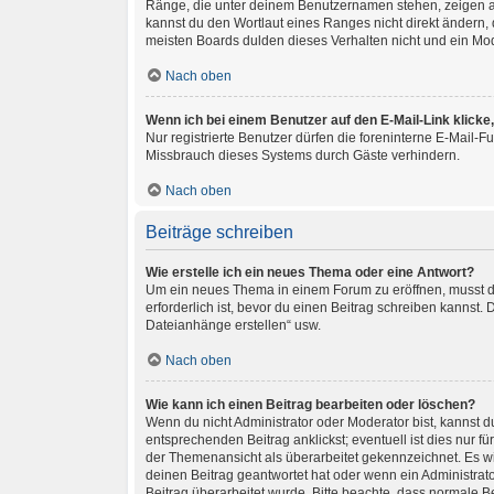
Ränge, die unter deinem Benutzernamen stehen, zeigen an,
kannst du den Wortlaut eines Ranges nicht direkt ändern,
meisten Boards dulden dieses Verhalten nicht und ein Mo
Nach oben
Wenn ich bei einem Benutzer auf den E-Mail-Link klicke
Nur registrierte Benutzer dürfen die foreninterne E-Mail-
Missbrauch dieses Systems durch Gäste verhindern.
Nach oben
Beiträge schreiben
Wie erstelle ich ein neues Thema oder eine Antwort?
Um ein neues Thema in einem Forum zu eröffnen, musst du 
erforderlich ist, bevor du einen Beitrag schreiben kannst.
Dateianhänge erstellen“ usw.
Nach oben
Wie kann ich einen Beitrag bearbeiten oder löschen?
Wenn du nicht Administrator oder Moderator bist, kannst 
entsprechenden Beitrag anklickst; eventuell ist dies nur f
der Themenansicht als überarbeitet gekennzeichnet. Es wi
deinen Beitrag geantwortet hat oder wenn ein Administrator
Beitrag überarbeitet wurde. Bitte beachte, dass normale B