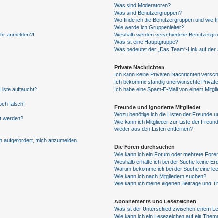
Was sind Moderatoren?
Was sind Benutzergruppen?
Wo finde ich die Benutzergruppen und wie tr
Wie werde ich Gruppenleiter?
mehr anmelden?!
Weshalb werden verschiedene Benutzergrupp
Was ist eine Hauptgruppe?
Was bedeutet der „Das Team“-Link auf der S
Private Nachrichten
Ich kann keine Privaten Nachrichten versch
Ich bekomme ständig unerwünschte Private
Liste auftaucht?
Ich habe eine Spam-E-Mail von einem Mitgli
och falsch!
Freunde und ignorierte Mitglieder
Wozu benötige ich die Listen der Freunde un
gt werden?
Wie kann ich Mitglieder zur Liste der Freund
wieder aus den Listen entfernen?
ch aufgefordert, mich anzumelden.
Die Foren durchsuchen
Wie kann ich ein Forum oder mehrere For
Weshalb erhalte ich bei der Suche keine Er
Warum bekomme ich bei der Suche eine lee
Wie kann ich nach Mitgliedern suchen?
Wie kann ich meine eigenen Beiträge und T
Abonnements und Lesezeichen
Was ist der Unterschied zwischen einem L
Wie kann ich ein Lesezeichen auf ein Them