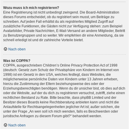
Wozu muss ich mich registrieren?
Eine Registrierung ist nicht unbedingt zwingend. Die Board-Administration
dieses Forums entscheidet, ob du registriert sein musst, um Beiträge zu
schreiben. Auf jeden Fall erhältst du als registriertes Mitglied Zugriff auf
zusätzliche Funktionen, die Gästen nicht zur Verfügung stehen: zum Beispiel
Avatarbilder, Private Nachrichten, E-Mail-Versand an andere Mitglieder, Beitritt
zu Benutzergruppen und so weiter. Wir empfehlen dir eine Anmeldung, da sie
schnell erledigt ist und dir zahlreiche Vorteile bietet.
Nach oben
Was ist COPPA?
COPPA, ausgeschrieben Children’s Online Privacy Protection Act of 1998
(deutsch: Gesetz zum Schutz der Privatsphäre von Kindern im Internet von
1998) ist ein Gesetz in den USA, welches festlegt, dass Websites, die
möglicherweise persönliche Daten von Kindern unter 13 Jahren erheben,
hierzu die Zustimmung der Eltern beziehungsweise des oder der
Erziehungsberechtigten benötigen. Wenn du dir unsicher bist, ob dies auf dich
oder die Website, auf der du dich zu registrieren versuchst, zutrifft, ziehe einen
rechtlichen Beistand zu Rate. Bitte beachte, dass phpBB Limited und der
Besitzer dieses Boards keine Rechtsberatung anbieten kann und nicht die
Anlaufstelle für Rechtsangelegenheiten jeglicher Art ist; außer solchen, die
unter der Frage „An wen soll ich mich wenden, falls es Beschwerden oder
juristische Anfragen zu diesem Forum gibt?“ behandelt werden.
Nach oben