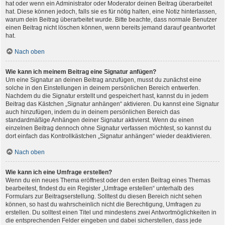
hat oder wenn ein Administrator oder Moderator deinen Beitrag überarbeitet
hat. Diese können jedoch, falls sie es für nötig halten, eine Notiz hinterlassen,
warum dein Beitrag überarbeitet wurde. Bitte beachte, dass normale Benutzer
einen Beitrag nicht löschen können, wenn bereits jemand darauf geantwortet
hat.
Nach oben
Wie kann ich meinem Beitrag eine Signatur anfügen?
Um eine Signatur an deinen Beitrag anzufügen, musst du zunächst eine
solche in den Einstellungen in deinem persönlichen Bereich entwerfen.
Nachdem du die Signatur erstellt und gespeichert hast, kannst du in jedem
Beitrag das Kästchen „Signatur anhängen“ aktivieren. Du kannst eine Signatur
auch hinzufügen, indem du in deinem persönlichen Bereich das
standardmäßige Anhängen deiner Signatur aktivierst. Wenn du einen
einzelnen Beitrag dennoch ohne Signatur verfassen möchtest, so kannst du
dort einfach das Kontrollkästchen „Signatur anhängen“ wieder deaktivieren.
Nach oben
Wie kann ich eine Umfrage erstellen?
Wenn du ein neues Thema eröffnest oder den ersten Beitrag eines Themas
bearbeitest, findest du ein Register „Umfrage erstellen“ unterhalb des
Formulars zur Beitragserstellung. Solltest du diesen Bereich nicht sehen
können, so hast du wahrscheinlich nicht die Berechtigung, Umfragen zu
erstellen. Du solltest einen Titel und mindestens zwei Antwortmöglichkeiten in
die entsprechenden Felder eingeben und dabei sicherstellen, dass jede