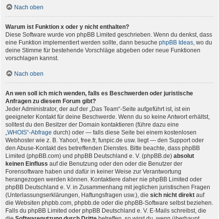
Nach oben
Warum ist Funktion x oder y nicht enthalten?
Diese Software wurde von phpBB Limited geschrieben. Wenn du denkst, dass
eine Funktion implementiert werden sollte, dann besuche
phpBB Ideas
, wo du
deine Stimme für bestehende Vorschläge abgeben oder neue Funktionen
vorschlagen kannst.
Nach oben
An wen soll ich mich wenden, falls es Beschwerden oder juristische
Anfragen zu diesem Forum gibt?
Jeder Administrator, der auf der „Das Team“-Seite aufgeführt ist, ist ein
geeigneter Kontakt für deine Beschwerde. Wenn du so keine Antwort erhältst,
solltest du den Besitzer der Domain kontaktieren (führe dazu eine
„WHOIS“-Abfrage
durch) oder — falls diese Seite bei einem kostenlosen
Webhoster wie z. B. Yahoo!, free.fr, funpic.de usw. liegt — den Support oder
den Abuse-Kontakt des betreffenden Dienstes. Bitte beachte, dass phpBB
Limited (phpBB.com) und phpBB Deutschland e. V. (phpBB.de)
absolut
keinen Einfluss
auf die Benutzung oder den oder die Benutzer der
Forensoftware haben und dafür in keiner Weise zur Verantwortung
herangezogen werden können. Kontaktiere daher nie phpBB Limited oder
phpBB Deutschland e. V. in Zusammenhang mit jeglichen juristischen Fragen
(Unterlassungserklärungen, Haftungsfragen usw.), die
sich nicht direkt
auf
die Websiten phpbb.com, phpbb.de oder die phpBB-Software selbst beziehen.
Falls du phpBB Limited oder phpBB Deutschland e. V. E-Mails schreibst, die
die
Softwarenutzung durch Dritte
betreffen, so wirst du, wenn überhaupt,