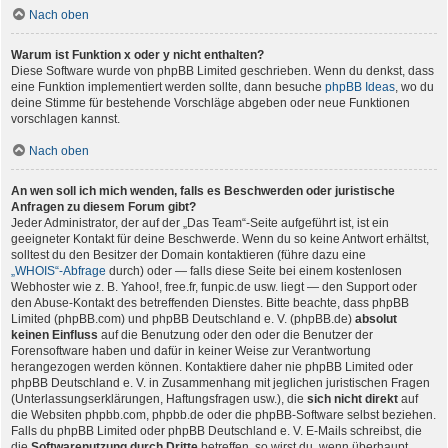
Nach oben
Warum ist Funktion x oder y nicht enthalten?
Diese Software wurde von phpBB Limited geschrieben. Wenn du denkst, dass
eine Funktion implementiert werden sollte, dann besuche
phpBB Ideas
, wo du
deine Stimme für bestehende Vorschläge abgeben oder neue Funktionen
vorschlagen kannst.
Nach oben
An wen soll ich mich wenden, falls es Beschwerden oder juristische
Anfragen zu diesem Forum gibt?
Jeder Administrator, der auf der „Das Team“-Seite aufgeführt ist, ist ein
geeigneter Kontakt für deine Beschwerde. Wenn du so keine Antwort erhältst,
solltest du den Besitzer der Domain kontaktieren (führe dazu eine
„WHOIS“-Abfrage
durch) oder — falls diese Seite bei einem kostenlosen
Webhoster wie z. B. Yahoo!, free.fr, funpic.de usw. liegt — den Support oder
den Abuse-Kontakt des betreffenden Dienstes. Bitte beachte, dass phpBB
Limited (phpBB.com) und phpBB Deutschland e. V. (phpBB.de)
absolut
keinen Einfluss
auf die Benutzung oder den oder die Benutzer der
Forensoftware haben und dafür in keiner Weise zur Verantwortung
herangezogen werden können. Kontaktiere daher nie phpBB Limited oder
phpBB Deutschland e. V. in Zusammenhang mit jeglichen juristischen Fragen
(Unterlassungserklärungen, Haftungsfragen usw.), die
sich nicht direkt
auf
die Websiten phpbb.com, phpbb.de oder die phpBB-Software selbst beziehen.
Falls du phpBB Limited oder phpBB Deutschland e. V. E-Mails schreibst, die
die
Softwarenutzung durch Dritte
betreffen, so wirst du, wenn überhaupt,