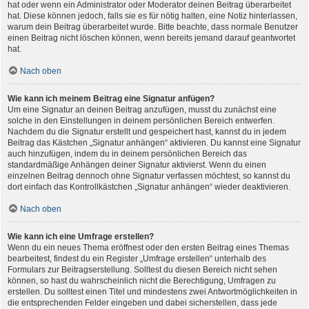
hat oder wenn ein Administrator oder Moderator deinen Beitrag überarbeitet
hat. Diese können jedoch, falls sie es für nötig halten, eine Notiz hinterlassen,
warum dein Beitrag überarbeitet wurde. Bitte beachte, dass normale Benutzer
einen Beitrag nicht löschen können, wenn bereits jemand darauf geantwortet
hat.
Nach oben
Wie kann ich meinem Beitrag eine Signatur anfügen?
Um eine Signatur an deinen Beitrag anzufügen, musst du zunächst eine
solche in den Einstellungen in deinem persönlichen Bereich entwerfen.
Nachdem du die Signatur erstellt und gespeichert hast, kannst du in jedem
Beitrag das Kästchen „Signatur anhängen“ aktivieren. Du kannst eine Signatur
auch hinzufügen, indem du in deinem persönlichen Bereich das
standardmäßige Anhängen deiner Signatur aktivierst. Wenn du einen
einzelnen Beitrag dennoch ohne Signatur verfassen möchtest, so kannst du
dort einfach das Kontrollkästchen „Signatur anhängen“ wieder deaktivieren.
Nach oben
Wie kann ich eine Umfrage erstellen?
Wenn du ein neues Thema eröffnest oder den ersten Beitrag eines Themas
bearbeitest, findest du ein Register „Umfrage erstellen“ unterhalb des
Formulars zur Beitragserstellung. Solltest du diesen Bereich nicht sehen
können, so hast du wahrscheinlich nicht die Berechtigung, Umfragen zu
erstellen. Du solltest einen Titel und mindestens zwei Antwortmöglichkeiten in
die entsprechenden Felder eingeben und dabei sicherstellen, dass jede