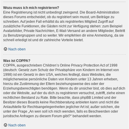
Wozu muss ich mich registrieren?
Eine Registrierung ist nicht unbedingt zwingend. Die Board-Administration
dieses Forums entscheidet, ob du registriert sein musst, um Beiträge zu
schreiben. Auf jeden Fall erhältst du als registriertes Mitglied Zugriff auf
zusätzliche Funktionen, die Gästen nicht zur Verfügung stehen: zum Beispiel
Avatarbilder, Private Nachrichten, E-Mail-Versand an andere Mitglieder, Beitritt
zu Benutzergruppen und so weiter. Wir empfehlen dir eine Anmeldung, da sie
schnell erledigt ist und dir zahlreiche Vorteile bietet.
Nach oben
Was ist COPPA?
COPPA, ausgeschrieben Children’s Online Privacy Protection Act of 1998
(deutsch: Gesetz zum Schutz der Privatsphäre von Kindern im Internet von
1998) ist ein Gesetz in den USA, welches festlegt, dass Websites, die
möglicherweise persönliche Daten von Kindern unter 13 Jahren erheben,
hierzu die Zustimmung der Eltern beziehungsweise des oder der
Erziehungsberechtigten benötigen. Wenn du dir unsicher bist, ob dies auf dich
oder die Website, auf der du dich zu registrieren versuchst, zutrifft, ziehe einen
rechtlichen Beistand zu Rate. Bitte beachte, dass phpBB Limited und der
Besitzer dieses Boards keine Rechtsberatung anbieten kann und nicht die
Anlaufstelle für Rechtsangelegenheiten jeglicher Art ist; außer solchen, die
unter der Frage „An wen soll ich mich wenden, falls es Beschwerden oder
juristische Anfragen zu diesem Forum gibt?“ behandelt werden.
Nach oben