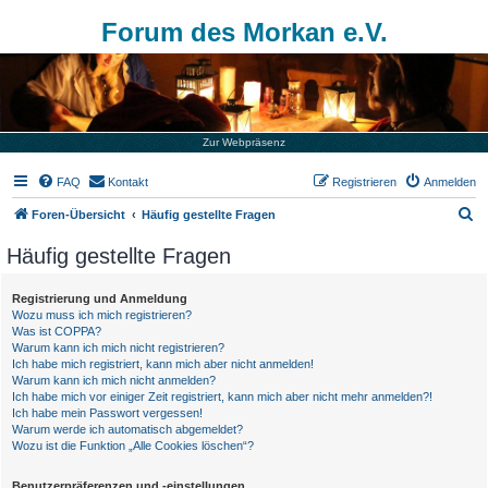
Forum des Morkan e.V.
Zur Webpräsenz
FAQ
Kontakt
Registrieren
Anmelden
S
Foren-Übersicht
Häufig gestellte Fragen
u
Häufig gestellte Fragen
c
h
Registrierung und Anmeldung
Wozu muss ich mich registrieren?
e
Was ist COPPA?
Warum kann ich mich nicht registrieren?
Ich habe mich registriert, kann mich aber nicht anmelden!
Warum kann ich mich nicht anmelden?
Ich habe mich vor einiger Zeit registriert, kann mich aber nicht mehr anmelden?!
Ich habe mein Passwort vergessen!
Warum werde ich automatisch abgemeldet?
Wozu ist die Funktion „Alle Cookies löschen“?
Benutzerpräferenzen und -einstellungen