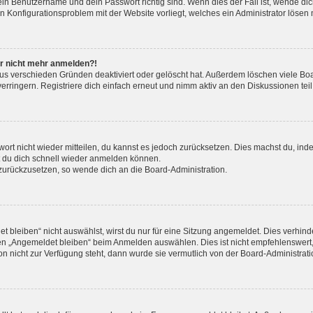
dein Benutzername und dein Passwort richtig sind. Wenn dies der Fall ist, wende d
ein Konfigurationsproblem mit der Website vorliegt, welches ein Administrator lösen
ber nicht mehr anmelden?!
us verschieden Gründen deaktiviert oder gelöscht hat. Außerdem löschen viele Boa
ringern. Registriere dich einfach erneut und nimm aktiv an den Diskussionen teil
swort nicht wieder mitteilen, du kannst es jedoch zurücksetzen. Dies machst du, i
st du dich schnell wieder anmelden können.
t zurückzusetzen, so wende dich an die Board-Administration.
bleiben“ nicht auswählst, wirst du nur für eine Sitzung angemeldet. Dies verhin
en „Angemeldet bleiben“ beim Anmelden auswählen. Dies ist nicht empfehlenswert
ion nicht zur Verfügung steht, dann wurde sie vermutlich von der Board-Administrat