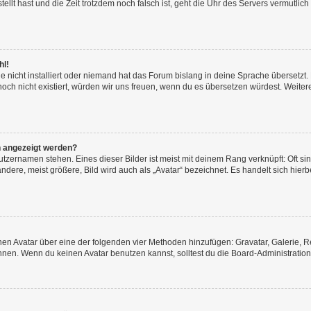
tellt hast und die Zeit trotzdem noch falsch ist, geht die Uhr des Servers vermutlich
hl!
 nicht installiert oder niemand hat das Forum bislang in deine Sprache übersetzt. 
s noch nicht existiert, würden wir uns freuen, wenn du es übersetzen würdest. Weit
n angezeigt werden?
tzernamen stehen. Eines dieser Bilder ist meist mit deinem Rang verknüpft: Oft si
ere, meist größere, Bild wird auch als „Avatar“ bezeichnet. Es handelt sich hierb
einen Avatar über eine der folgenden vier Methoden hinzufügen: Gravatar, Galerie
en. Wenn du keinen Avatar benutzen kannst, solltest du die Board-Administration 