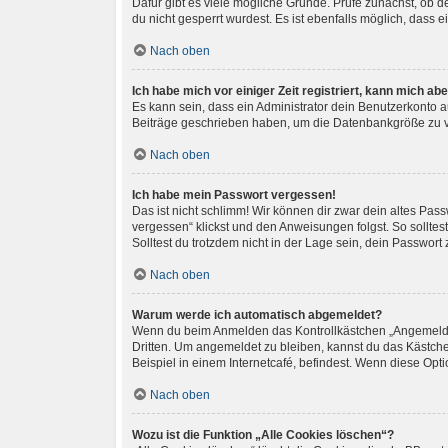
Dafür gibt es viele mögliche Gründe. Prüfe zunächst, ob 
du nicht gesperrt wurdest. Es ist ebenfalls möglich, dass 
Nach oben
Ich habe mich vor einiger Zeit registriert, kann mich a
Es kann sein, dass ein Administrator dein Benutzerkonto a
Beiträge geschrieben haben, um die Datenbankgröße zu ver
Nach oben
Ich habe mein Passwort vergessen!
Das ist nicht schlimm! Wir können dir zwar dein altes Pas
vergessen“ klickst und den Anweisungen folgst. So sollte
Solltest du trotzdem nicht in der Lage sein, dein Passwor
Nach oben
Warum werde ich automatisch abgemeldet?
Wenn du beim Anmelden das Kontrollkästchen „Angemeldet 
Dritten. Um angemeldet zu bleiben, kannst du das Kästch
Beispiel in einem Internetcafé, befindest. Wenn diese Opt
Nach oben
Wozu ist die Funktion „Alle Cookies löschen“?