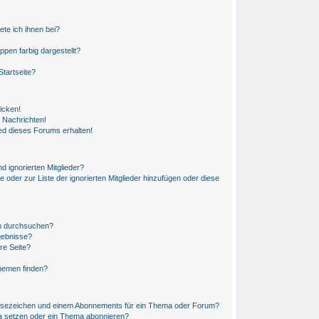
ete ich ihnen bei?
en farbig dargestellt?
tartseite?
icken!
 Nachrichten!
ed dieses Forums erhalten!
d ignorierten Mitglieder?
e oder zur Liste der ignorierten Mitglieder hinzufügen oder diese
en durchsuchen?
gebnisse?
re Seite?
hemen finden?
esezeichen und einem Abonnements für ein Thema oder Forum?
a setzen oder ein Thema abonnieren?