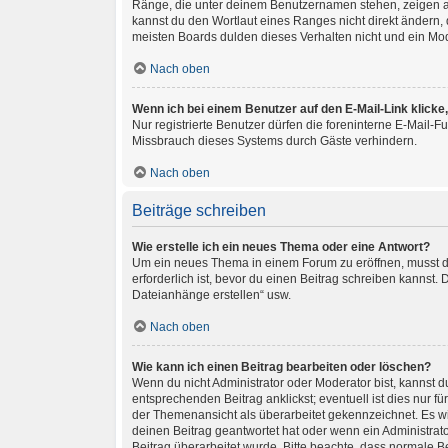
Ränge, die unter deinem Benutzernamen stehen, zeigen an,
kannst du den Wortlaut eines Ranges nicht direkt ändern,
meisten Boards dulden dieses Verhalten nicht und ein Mo
Nach oben
Wenn ich bei einem Benutzer auf den E-Mail-Link klicke
Nur registrierte Benutzer dürfen die foreninterne E-Mail-
Missbrauch dieses Systems durch Gäste verhindern.
Nach oben
Beiträge schreiben
Wie erstelle ich ein neues Thema oder eine Antwort?
Um ein neues Thema in einem Forum zu eröffnen, musst du 
erforderlich ist, bevor du einen Beitrag schreiben kannst.
Dateianhänge erstellen“ usw.
Nach oben
Wie kann ich einen Beitrag bearbeiten oder löschen?
Wenn du nicht Administrator oder Moderator bist, kannst 
entsprechenden Beitrag anklickst; eventuell ist dies nur f
der Themenansicht als überarbeitet gekennzeichnet. Es wi
deinen Beitrag geantwortet hat oder wenn ein Administrator
Beitrag überarbeitet wurde. Bitte beachte, dass normale B