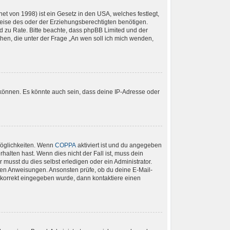
t von 1998) ist ein Gesetz in den USA, welches festlegt,
eise des oder der Erziehungsberechtigten benötigen.
tand zu Rate. Bitte beachte, dass phpBB Limited und der
chen, die unter der Frage „An wen soll ich mich wenden,
 können. Es könnte auch sein, dass deine IP-Adresse oder
Möglichkeiten. Wenn
COPPA
aktiviert ist und du angegeben
halten hast. Wenn dies nicht der Fall ist, muss dein
 musst du dies selbst erledigen oder ein Administrator.
ltenen Anweisungen. Ansonsten prüfe, ob du deine E-Mail-
e korrekt eingegeben wurde, dann kontaktiere einen