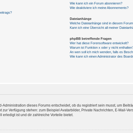
Wie kann ich ein Forum abonnieren?
Wie deaktiviere ich meine Abonnements?
eitrags?
Dateianhänge
Welche Dateianhänge sind in diesem Forum
Kann ich eine Übersicht all meiner Dateianh
phpBB betreffende Fragen
Wer hat diese Forensoftware entwickelt?
Warum ist Funktion x oder y nicht enthalten
An wen soll ich mich wenden, falls es Besc
Wie kann ich einen Administrator des Board
Administration dieses Forums entscheidet, ob du registriert sein musst, um Beiträge
cht zur Verfügung stehen: zum Beispiel Avatarbilder, Private Nachrichten, E-Mail-Ve
erledigt ist und dir zahlreiche Vorteile bietet.