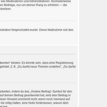
zer wie Moderatoren und Administratoren. Normalerweise
losen Beiträge, nur um deinen Rang zu erhöhen — die
cksetzen.
nistration freigeschaltet wurde. Diese Maßnahme soll den
orten“ klicken. Es könnte sein, dass eine Registrierung
listet. Z. B. „Du darfst neue Themen erstellen“, „Du darfst
earbeiten, indem du das „Ändere Beitrag“-Symbol für den
uf deinen Beitrag geantwortet hat, wird dein Beitrag in
Dieser Hinweis erscheint nicht, wenn noch niemand auf
für nötig halten, eine Notiz hinterlassen, warum dein
t hat.