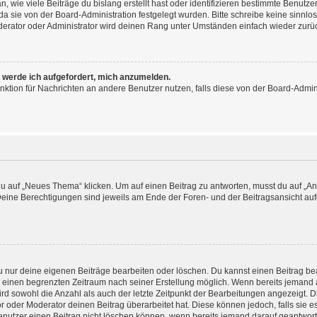
 wie viele Beiträge du bislang erstellt hast oder identifizieren bestimmte Benut
 da sie von der Board-Administration festgelegt wurden. Bitte schreibe keine sinn
derator oder Administrator wird deinen Rang unter Umständen einfach wieder zurü
, werde ich aufgefordert, mich anzumelden.
Funktion für Nachrichten an andere Benutzer nutzen, falls diese von der Board-Admi
auf „Neues Thema“ klicken. Um auf einen Beitrag zu antworten, musst du auf „Antw
 Deine Berechtigungen sind jeweils am Ende der Foren- und der Beitragsansicht aufge
du nur deine eigenen Beiträge bearbeiten oder löschen. Du kannst einen Beitrag b
ür einen begrenzten Zeitraum nach seiner Erstellung möglich. Wenn bereits jemand a
rd sowohl die Anzahl als auch der letzte Zeitpunkt der Bearbeitungen angezeigt. 
 oder Moderator deinen Beitrag überarbeitet hat. Diese können jedoch, falls sie es 
enutzer einen Beitrag nicht löschen können, wenn bereits jemand darauf geantworte