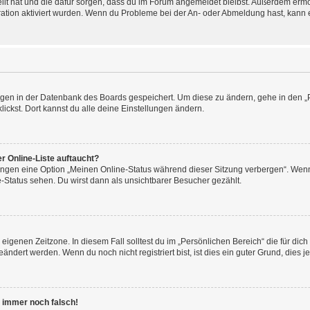
tellt hat und die dafür sorgen, dass du im Forum angemeldet bleibst. Außerdem erm
ration aktiviert wurden. Wenn du Probleme bei der An- oder Abmeldung hast, kann e
lungen in der Datenbank des Boards gespeichert. Um diese zu ändern, gehe in den „
ickst. Dort kannst du alle deine Einstellungen ändern.
r Online-Liste auftaucht?
lungen eine Option „Meinen Online-Status während dieser Sitzung verbergen“. Wenn
-Status sehen. Du wirst dann als unsichtbarer Besucher gezählt.
eigenen Zeitzone. In diesem Fall solltest du im „Persönlichen Bereich“ die für dich 
ndert werden. Wenn du noch nicht registriert bist, ist dies ein guter Grund, dies jet
ht immer noch falsch!