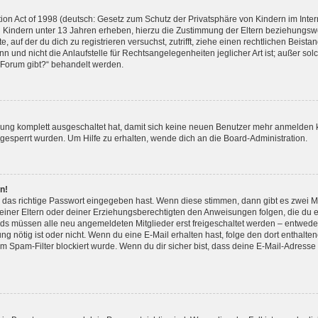
n Act of 1998 (deutsch: Gesetz zum Schutz der Privatsphäre von Kindern im Interne
 Kindern unter 13 Jahren erheben, hierzu die Zustimmung der Eltern beziehungsw
e, auf der du dich zu registrieren versuchst, zutrifft, ziehe einen rechtlichen Beis
 und nicht die Anlaufstelle für Rechtsangelegenheiten jeglicher Art ist; außer sol
 Forum gibt?“ behandelt werden.
erung komplett ausgeschaltet hat, damit sich keine neuen Benutzer mehr anmelden
 gesperrt wurden. Um Hilfe zu erhalten, wende dich an die Board-Administration.
n!
 das richtige Passwort eingegeben hast. Wenn diese stimmen, dann gibt es zwei 
 deiner Eltern oder deiner Erziehungsberechtigten den Anweisungen folgen, die du er
ards müssen alle neu angemeldeten Mitglieder erst freigeschaltet werden – entweder
erung nötig ist oder nicht. Wenn du eine E-Mail erhalten hast, folge den dort entha
m Spam-Filter blockiert wurde. Wenn du dir sicher bist, dass deine E-Mail-Adress