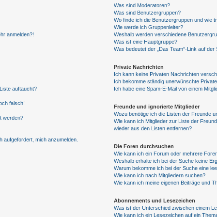
Was sind Moderatoren?
Was sind Benutzergruppen?
Wo finde ich die Benutzergruppen und wie tr
Wie werde ich Gruppenleiter?
mehr anmelden?!
Weshalb werden verschiedene Benutzergrupp
Was ist eine Hauptgruppe?
Was bedeutet der „Das Team“-Link auf der S
Private Nachrichten
Ich kann keine Privaten Nachrichten versch
Ich bekomme ständig unerwünschte Private
Liste auftaucht?
Ich habe eine Spam-E-Mail von einem Mitgli
och falsch!
Freunde und ignorierte Mitglieder
Wozu benötige ich die Listen der Freunde un
gt werden?
Wie kann ich Mitglieder zur Liste der Freund
wieder aus den Listen entfernen?
ch aufgefordert, mich anzumelden.
Die Foren durchsuchen
Wie kann ich ein Forum oder mehrere For
Weshalb erhalte ich bei der Suche keine Er
Warum bekomme ich bei der Suche eine lee
Wie kann ich nach Mitgliedern suchen?
Wie kann ich meine eigenen Beiträge und T
Abonnements und Lesezeichen
Was ist der Unterschied zwischen einem L
Wie kann ich ein Lesezeichen auf ein Them