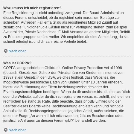
Wozu muss ich mich registrieren?
Eine Registrierung ist nicht unbedingt zwingend. Die Board-Administration
dieses Forums entscheidet, ob du registriert sein musst, um Beiträge zu
schreiben. Auf jeden Fall erhältst du als registriertes Mitglied Zugriff auf
zusätzliche Funktionen, die Gästen nicht zur Verfügung stehen: zum Beispiel
Avatarbilder, Private Nachrichten, E-Mail-Versand an andere Mitglieder, Beitritt
zu Benutzergruppen und so weiter. Wir empfehlen dir eine Anmeldung, da sie
schnell erledigt ist und dir zahlreiche Vorteile bietet.
Nach oben
Was ist COPPA?
COPPA, ausgeschrieben Children’s Online Privacy Protection Act of 1998
(deutsch: Gesetz zum Schutz der Privatsphäre von Kindern im Internet von
1998) ist ein Gesetz in den USA, welches festlegt, dass Websites, die
möglicherweise persönliche Daten von Kindern unter 13 Jahren erheben,
hierzu die Zustimmung der Eltern beziehungsweise des oder der
Erziehungsberechtigten benötigen. Wenn du dir unsicher bist, ob dies auf dich
oder die Website, auf der du dich zu registrieren versuchst, zutrifft, ziehe einen
rechtlichen Beistand zu Rate. Bitte beachte, dass phpBB Limited und der
Besitzer dieses Boards keine Rechtsberatung anbieten kann und nicht die
Anlaufstelle für Rechtsangelegenheiten jeglicher Art ist; außer solchen, die
unter der Frage „An wen soll ich mich wenden, falls es Beschwerden oder
juristische Anfragen zu diesem Forum gibt?“ behandelt werden.
Nach oben