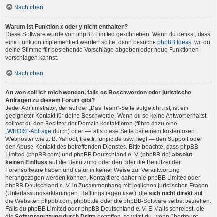
Nach oben
Warum ist Funktion x oder y nicht enthalten?
Diese Software wurde von phpBB Limited geschrieben. Wenn du denkst, dass
eine Funktion implementiert werden sollte, dann besuche
phpBB Ideas
, wo du
deine Stimme für bestehende Vorschläge abgeben oder neue Funktionen
vorschlagen kannst.
Nach oben
An wen soll ich mich wenden, falls es Beschwerden oder juristische
Anfragen zu diesem Forum gibt?
Jeder Administrator, der auf der „Das Team“-Seite aufgeführt ist, ist ein
geeigneter Kontakt für deine Beschwerde. Wenn du so keine Antwort erhältst,
solltest du den Besitzer der Domain kontaktieren (führe dazu eine
„WHOIS“-Abfrage
durch) oder — falls diese Seite bei einem kostenlosen
Webhoster wie z. B. Yahoo!, free.fr, funpic.de usw. liegt — den Support oder
den Abuse-Kontakt des betreffenden Dienstes. Bitte beachte, dass phpBB
Limited (phpBB.com) und phpBB Deutschland e. V. (phpBB.de)
absolut
keinen Einfluss
auf die Benutzung oder den oder die Benutzer der
Forensoftware haben und dafür in keiner Weise zur Verantwortung
herangezogen werden können. Kontaktiere daher nie phpBB Limited oder
phpBB Deutschland e. V. in Zusammenhang mit jeglichen juristischen Fragen
(Unterlassungserklärungen, Haftungsfragen usw.), die
sich nicht direkt
auf
die Websiten phpbb.com, phpbb.de oder die phpBB-Software selbst beziehen.
Falls du phpBB Limited oder phpBB Deutschland e. V. E-Mails schreibst, die
die
Softwarenutzung durch Dritte
betreffen, so wirst du, wenn überhaupt,