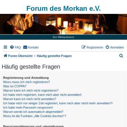
Forum des Morkan e.V.
Zur Webpräsenz
FAQ
Kontakt
Registrieren
Anmelden
S
Foren-Übersicht
Häufig gestellte Fragen
u
Häufig gestellte Fragen
c
h
Registrierung und Anmeldung
Wozu muss ich mich registrieren?
e
Was ist COPPA?
Warum kann ich mich nicht registrieren?
Ich habe mich registriert, kann mich aber nicht anmelden!
Warum kann ich mich nicht anmelden?
Ich habe mich vor einiger Zeit registriert, kann mich aber nicht mehr anmelden?!
Ich habe mein Passwort vergessen!
Warum werde ich automatisch abgemeldet?
Wozu ist die Funktion „Alle Cookies löschen“?
Benutzerpräferenzen und -einstellungen