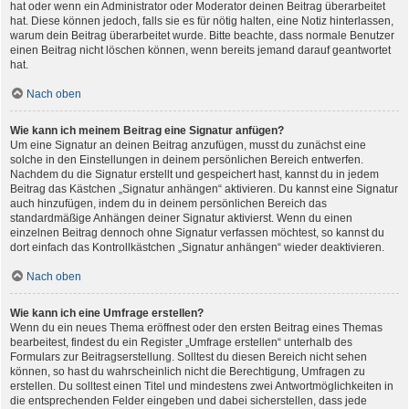
hat oder wenn ein Administrator oder Moderator deinen Beitrag überarbeitet
hat. Diese können jedoch, falls sie es für nötig halten, eine Notiz hinterlassen,
warum dein Beitrag überarbeitet wurde. Bitte beachte, dass normale Benutzer
einen Beitrag nicht löschen können, wenn bereits jemand darauf geantwortet
hat.
Nach oben
Wie kann ich meinem Beitrag eine Signatur anfügen?
Um eine Signatur an deinen Beitrag anzufügen, musst du zunächst eine
solche in den Einstellungen in deinem persönlichen Bereich entwerfen.
Nachdem du die Signatur erstellt und gespeichert hast, kannst du in jedem
Beitrag das Kästchen „Signatur anhängen“ aktivieren. Du kannst eine Signatur
auch hinzufügen, indem du in deinem persönlichen Bereich das
standardmäßige Anhängen deiner Signatur aktivierst. Wenn du einen
einzelnen Beitrag dennoch ohne Signatur verfassen möchtest, so kannst du
dort einfach das Kontrollkästchen „Signatur anhängen“ wieder deaktivieren.
Nach oben
Wie kann ich eine Umfrage erstellen?
Wenn du ein neues Thema eröffnest oder den ersten Beitrag eines Themas
bearbeitest, findest du ein Register „Umfrage erstellen“ unterhalb des
Formulars zur Beitragserstellung. Solltest du diesen Bereich nicht sehen
können, so hast du wahrscheinlich nicht die Berechtigung, Umfragen zu
erstellen. Du solltest einen Titel und mindestens zwei Antwortmöglichkeiten in
die entsprechenden Felder eingeben und dabei sicherstellen, dass jede