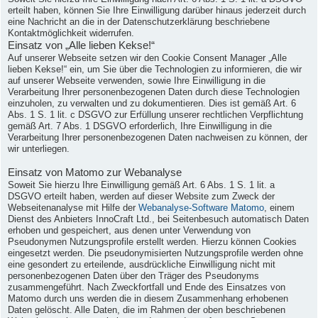
erteilt haben, können Sie Ihre Einwilligung darüber hinaus jederzeit durch
eine Nachricht an die in der Datenschutzerklärung beschriebene
Kontaktmöglichkeit widerrufen.
Einsatz von „Alle lieben Kekse!“
Auf unserer Webseite setzen wir den Cookie Consent Manager „Alle
lieben Kekse!“ ein, um Sie über die Technologien zu informieren, die wir
auf unserer Webseite verwenden, sowie Ihre Einwilligung in die
Verarbeitung Ihrer personenbezogenen Daten durch diese Technologien
einzuholen, zu verwalten und zu dokumentieren. Dies ist gemäß Art. 6
Abs. 1 S. 1 lit. c DSGVO zur Erfüllung unserer rechtlichen Verpflichtung
gemäß Art. 7 Abs. 1 DSGVO erforderlich, Ihre Einwilligung in die
Verarbeitung Ihrer personenbezogenen Daten nachweisen zu können, der
wir unterliegen.
Einsatz von Matomo zur Webanalyse
Soweit Sie hierzu Ihre Einwilligung gemäß Art. 6 Abs. 1 S. 1 lit. a
DSGVO erteilt haben, werden auf dieser Website zum Zweck der
Webseitenanalyse mit Hilfe der
Webanalyse-Software Matomo
, einem
Dienst des Anbieters InnoCraft Ltd., bei Seitenbesuch automatisch Daten
erhoben und gespeichert, aus denen unter Verwendung von
Pseudonymen Nutzungsprofile erstellt werden. Hierzu können Cookies
eingesetzt werden. Die pseudonymisierten Nutzungsprofile werden ohne
eine gesondert zu erteilende, ausdrückliche Einwilligung nicht mit
personenbezogenen Daten über den Träger des Pseudonyms
zusammengeführt. Nach Zweckfortfall und Ende des Einsatzes von
Matomo durch uns werden die in diesem Zusammenhang erhobenen
Daten gelöscht. Alle Daten, die im Rahmen der oben beschriebenen