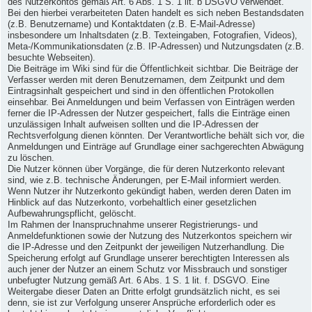
des Nutzerkontos gemäß Art. 6 Abs. 1 S. 1 lit. b DSGVO verwendet.
Bei den hierbei verarbeiteten Daten handelt es sich neben Bestandsdaten
(z.B. Benutzername) und Kontaktdaten (z.B. E-Mail-Adresse)
insbesondere um Inhaltsdaten (z.B. Texteingaben, Fotografien, Videos),
Meta-/Kommunikationsdaten (z.B. IP-Adressen) und Nutzungsdaten (z.B.
besuchte Webseiten).
Die Beiträge im Wiki sind für die Öffentlichkeit sichtbar. Die Beiträge der
Verfasser werden mit deren Benutzernamen, dem Zeitpunkt und dem
Eintragsinhalt gespeichert und sind in den öffentlichen Protokollen
einsehbar. Bei Anmeldungen und beim Verfassen von Einträgen werden
ferner die IP-Adressen der Nutzer gespeichert, falls die Einträge einen
unzulässigen Inhalt aufweisen sollten und die IP-Adressen der
Rechtsverfolgung dienen könnten. Der Verantwortliche behält sich vor, die
Anmeldungen und Einträge auf Grundlage einer sachgerechten Abwägung
zu löschen.
Die Nutzer können über Vorgänge, die für deren Nutzerkonto relevant
sind, wie z.B. technische Änderungen, per E-Mail informiert werden.
Wenn Nutzer ihr Nutzerkonto gekündigt haben, werden deren Daten im
Hinblick auf das Nutzerkonto, vorbehaltlich einer gesetzlichen
Aufbewahrungspflicht, gelöscht.
Im Rahmen der Inanspruchnahme unserer Registrierungs- und
Anmeldefunktionen sowie der Nutzung des Nutzerkontos speichern wir
die IP-Adresse und den Zeitpunkt der jeweiligen Nutzerhandlung. Die
Speicherung erfolgt auf Grundlage unserer berechtigten Interessen als
auch jener der Nutzer an einem Schutz vor Missbrauch und sonstiger
unbefugter Nutzung gemäß Art. 6 Abs. 1 S. 1 lit. f. DSGVO. Eine
Weitergabe dieser Daten an Dritte erfolgt grundsätzlich nicht, es sei
denn, sie ist zur Verfolgung unserer Ansprüche erforderlich oder es