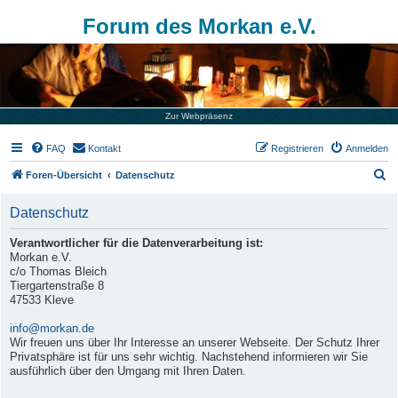
Forum des Morkan e.V.
Zur Webpräsenz
FAQ
Kontakt
Registrieren
Anmelden
S
Foren-Übersicht
Datenschutz
u
Datenschutz
c
h
Verantwortlicher für die Datenverarbeitung ist:
Morkan e.V.
e
c/o Thomas Bleich
Tiergartenstraße 8
47533 Kleve
info@morkan.de
Wir freuen uns über Ihr Interesse an unserer Webseite. Der Schutz Ihrer
Privatsphäre ist für uns sehr wichtig. Nachstehend informieren wir Sie
ausführlich über den Umgang mit Ihren Daten.