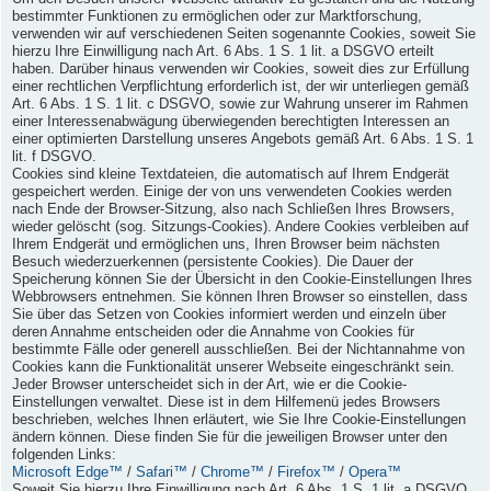
bestimmter Funktionen zu ermöglichen oder zur Marktforschung,
verwenden wir auf verschiedenen Seiten sogenannte Cookies, soweit Sie
hierzu Ihre Einwilligung nach Art. 6 Abs. 1 S. 1 lit. a DSGVO erteilt
haben. Darüber hinaus verwenden wir Cookies, soweit dies zur Erfüllung
einer rechtlichen Verpflichtung erforderlich ist, der wir unterliegen gemäß
Art. 6 Abs. 1 S. 1 lit. c DSGVO, sowie zur Wahrung unserer im Rahmen
einer Interessenabwägung überwiegenden berechtigten Interessen an
einer optimierten Darstellung unseres Angebots gemäß Art. 6 Abs. 1 S. 1
lit. f DSGVO.
Cookies sind kleine Textdateien, die automatisch auf Ihrem Endgerät
gespeichert werden. Einige der von uns verwendeten Cookies werden
nach Ende der Browser-Sitzung, also nach Schließen Ihres Browsers,
wieder gelöscht (sog. Sitzungs-Cookies). Andere Cookies verbleiben auf
Ihrem Endgerät und ermöglichen uns, Ihren Browser beim nächsten
Besuch wiederzuerkennen (persistente Cookies). Die Dauer der
Speicherung können Sie der Übersicht in den Cookie-Einstellungen Ihres
Webbrowsers entnehmen. Sie können Ihren Browser so einstellen, dass
Sie über das Setzen von Cookies informiert werden und einzeln über
deren Annahme entscheiden oder die Annahme von Cookies für
bestimmte Fälle oder generell ausschließen. Bei der Nichtannahme von
Cookies kann die Funktionalität unserer Webseite eingeschränkt sein.
Jeder Browser unterscheidet sich in der Art, wie er die Cookie-
Einstellungen verwaltet. Diese ist in dem Hilfemenü jedes Browsers
beschrieben, welches Ihnen erläutert, wie Sie Ihre Cookie-Einstellungen
ändern können. Diese finden Sie für die jeweiligen Browser unter den
folgenden Links:
Microsoft Edge™
/
Safari™
/
Chrome™
/
Firefox™
/
Opera™
Soweit Sie hierzu Ihre Einwilligung nach Art. 6 Abs. 1 S. 1 lit. a DSGVO