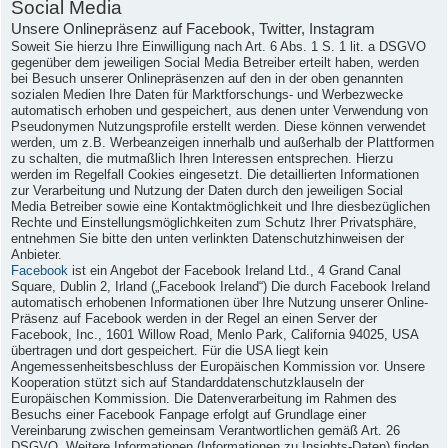
Social Media
Unsere Onlinepräsenz auf Facebook, Twitter, Instagram
Soweit Sie hierzu Ihre Einwilligung nach Art. 6 Abs. 1 S. 1 lit. a DSGVO
gegenüber dem jeweiligen Social Media Betreiber erteilt haben, werden
bei Besuch unserer Onlinepräsenzen auf den in der oben genannten
sozialen Medien Ihre Daten für Marktforschungs- und Werbezwecke
automatisch erhoben und gespeichert, aus denen unter Verwendung von
Pseudonymen Nutzungsprofile erstellt werden. Diese können verwendet
werden, um z.B. Werbeanzeigen innerhalb und außerhalb der Plattformen
zu schalten, die mutmaßlich Ihren Interessen entsprechen. Hierzu
werden im Regelfall Cookies eingesetzt. Die detaillierten Informationen
zur Verarbeitung und Nutzung der Daten durch den jeweiligen Social
Media Betreiber sowie eine Kontaktmöglichkeit und Ihre diesbezüglichen
Rechte und Einstellungsmöglichkeiten zum Schutz Ihrer Privatsphäre,
entnehmen Sie bitte den unten verlinkten Datenschutzhinweisen der
Anbieter.
Facebook
ist ein Angebot der Facebook Ireland Ltd., 4 Grand Canal
Square, Dublin 2, Irland („Facebook Ireland“) Die durch Facebook Ireland
automatisch erhobenen Informationen über Ihre Nutzung unserer Online-
Präsenz auf Facebook werden in der Regel an einen Server der
Facebook, Inc., 1601 Willow Road, Menlo Park, California 94025, USA
übertragen und dort gespeichert. Für die USA liegt kein
Angemessenheitsbeschluss der Europäischen Kommission vor. Unsere
Kooperation stützt sich auf Standarddatenschutzklauseln der
Europäischen Kommission. Die Datenverarbeitung im Rahmen des
Besuchs einer Facebook Fanpage erfolgt auf Grundlage einer
Vereinbarung zwischen gemeinsam Verantwortlichen gemäß Art. 26
DSGVO. Weitere Informationen (Informationen zu Insights-Daten) finden