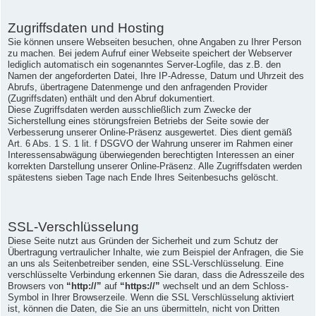
Zugriffsdaten und Hosting
Sie können unsere Webseiten besuchen, ohne Angaben zu Ihrer Person
zu machen. Bei jedem Aufruf einer Webseite speichert der Webserver
lediglich automatisch ein sogenanntes Server-Logfile, das z.B. den
Namen der angeforderten Datei, Ihre IP-Adresse, Datum und Uhrzeit des
Abrufs, übertragene Datenmenge und den anfragenden Provider
(Zugriffsdaten) enthält und den Abruf dokumentiert.
Diese Zugriffsdaten werden ausschließlich zum Zwecke der
Sicherstellung eines störungsfreien Betriebs der Seite sowie der
Verbesserung unserer Online-Präsenz ausgewertet. Dies dient gemäß
Art. 6 Abs. 1 S. 1 lit. f DSGVO der Wahrung unserer im Rahmen einer
Interessensabwägung überwiegenden berechtigten Interessen an einer
korrekten Darstellung unserer Online-Präsenz. Alle Zugriffsdaten werden
spätestens sieben Tage nach Ende Ihres Seitenbesuchs gelöscht.
SSL-Verschlüsselung
Diese Seite nutzt aus Gründen der Sicherheit und zum Schutz der
Übertragung vertraulicher Inhalte, wie zum Beispiel der Anfragen, die Sie
an uns als Seitenbetreiber senden, eine SSL-Verschlüsselung. Eine
verschlüsselte Verbindung erkennen Sie daran, dass die Adresszeile des
Browsers von
“http://”
auf
“https://”
wechselt und an dem Schloss-
Symbol in Ihrer Browserzeile. Wenn die SSL Verschlüsselung aktiviert
ist, können die Daten, die Sie an uns übermitteln, nicht von Dritten