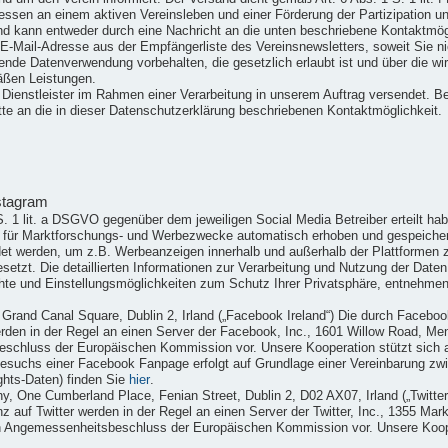
ssen an einem aktiven Vereinsleben und einer Förderung der Partizipation un
nd kann entweder durch eine Nachricht an die unten beschriebene Kontaktmög
E-Mail-Adresse aus der Empfängerliste des Vereinsnewsletters, soweit Sie nic
nde Datenverwendung vorbehalten, die gesetzlich erlaubt ist und über die wir S
äßen Leistungen.
 Dienstleister im Rahmen einer Verarbeitung in unserem Auftrag versendet. Be
te an die in dieser Datenschutzerklärung beschriebenen Kontaktmöglichkeit.
stagram
1 S. 1 lit. a DSGVO gegenüber dem jeweiligen Social Media Betreiber erteilt 
en für Marktforschungs- und Werbezwecke automatisch erhoben und gespeich
det werden, um z.B. Werbeanzeigen innerhalb und außerhalb der Plattformen z
setzt. Die detaillierten Informationen zur Verarbeitung und Nutzung der Daten
hte und Einstellungsmöglichkeiten zum Schutz Ihrer Privatsphäre, entnehmen
4 Grand Canal Square, Dublin 2, Irland („Facebook Ireland“) Die durch Facebo
den in der Regel an einen Server der Facebook, Inc., 1601 Willow Road, Men
beschluss der Europäischen Kommission vor. Unsere Kooperation stützt sich
suchs einer Facebook Fanpage erfolgt auf Grundlage einer Vereinbarung zw
ghts-Daten) finden Sie
hier
.
ny, One Cumberland Place, Fenian Street, Dublin 2, D02 AX07, Irland („Twitte
z auf Twitter werden in der Regel an einen Server der Twitter, Inc., 1355 Ma
ein Angemessenheitsbeschluss der Europäischen Kommission vor. Unsere Koop