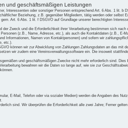
en und geschäftsmäßigen Leistungen
tzer, Interessenten oder sonstiger Personen entsprechend Art. 6 Abs. 1 lit. b
häftlicher Beziehung, z.B. gegenüber Mitgliedern, tätig werden oder selbst
n gem. Art. 6 Abs. 1 lit. f DSGVO auf Grundlage unserer berechtigten Interes
und der Zweck und die Erforderlichkeit ihrer Verarbeitung bestimmen sich nac
rsonen (z.B., Name, Adresse, etc.), als auch die Kontaktdaten (z.B., E-Maila
nd Informationen, Namen von Kontaktpersonen) und sofern wir zahlungspflich
, etc.).
 DSGVO können wir zur Abwicklung von Zahlungen Zahlungsdaten an das mit der
tzen wir zudem eine Vereinsverwaltungssoftware ein. Die insoweit stattfinde
ngsgemäßen und geschäftsmäßigen Zwecke nicht mehr erforderlich sind. Dies 
 Verarbeitung bewahren wir die Daten so lange auf, wie sie zur Geschäftsabwic
 können.
mular, E-Mail, Telefon oder via sozialer Medien) werden die Angaben des Nut
t.
derlich sind. Wir überprüfen die Erforderlichkeit alle zwei Jahre; Ferner gelten