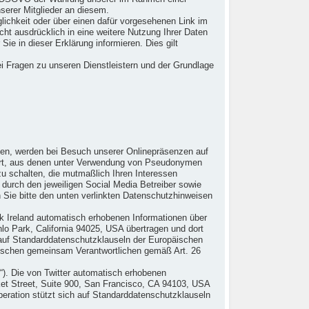
serer Mitglieder an diesem.
lichkeit oder über einen dafür vorgesehenen Link im
ht ausdrücklich in eine weitere Nutzung Ihrer Daten
ie in dieser Erklärung informieren. Dies gilt
i Fragen zu unseren Dienstleistern und der Grundlage
haben, werden bei Besuch unserer Onlinepräsenzen auf
ert, aus denen unter Verwendung von Pseudonymen
u schalten, die mutmaßlich Ihren Interessen
 durch den jeweiligen Social Media Betreiber sowie
 Sie bitte den unten verlinkten Datenschutzhinweisen
ok Ireland automatisch erhobenen Informationen über
lo Park, California 94025, USA übertragen und dort
 auf Standarddatenschutzklauseln der Europäischen
ischen gemeinsam Verantwortlichen gemäß Art. 26
r“). Die von Twitter automatisch erhobenen
rket Street, Suite 900, San Francisco, CA 94103, USA
eration stützt sich auf Standarddatenschutzklauseln