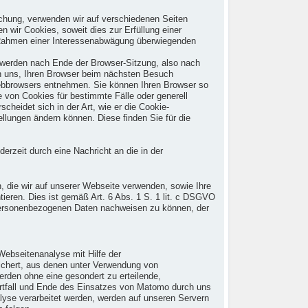
chung, verwenden wir auf verschiedenen Seiten
n wir Cookies, soweit dies zur Erfüllung einer
 im Rahmen einer Interessenabwägung überwiegenden
 werden nach Ende der Browser-Sitzung, also nach
en uns, Ihren Browser beim nächsten Besuch
Webbrowsers entnehmen. Sie können Ihren Browser so
 von Cookies für bestimmte Fälle oder generell
heidet sich in der Art, wie er die Cookie-
ellungen ändern können. Diese finden Sie für die
derzeit durch eine Nachricht an die in der
, die wir auf unserer Webseite verwenden, sowie Ihre
ieren. Dies ist gemäß Art. 6 Abs. 1 S. 1 lit. c DSGVO
er personenbezogenen Daten nachweisen zu können, der
Webseitenanalyse mit Hilfe der
eichert, aus denen unter Verwendung von
rden ohne eine gesondert zu erteilende,
rtfall und Ende des Einsatzes von Matomo durch uns
se verarbeitet werden, werden auf unseren Servern