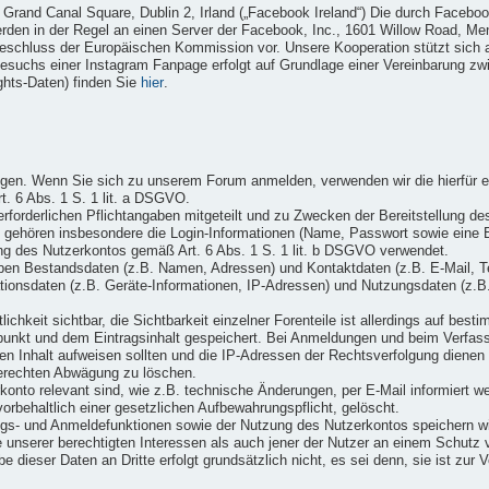
4 Grand Canal Square, Dublin 2, Irland („Facebook Ireland“) Die durch Facebo
rden in der Regel an einen Server der Facebook, Inc., 1601 Willow Road, Men
beschluss der Europäischen Kommission vor. Unsere Kooperation stützt sich
suchs einer Instagram Fanpage erfolgt auf Grundlage einer Vereinbarung z
ghts-Daten) finden Sie
hier
.
en. Wenn Sie sich zu unserem Forum anmelden, verwenden wir die hierfür erf
t. 6 Abs. 1 S. 1 lit. a DSGVO.
forderlichen Pflichtangaben mitgeteilt und zu Zwecken der Bereitstellung de
ten gehören insbesondere die Login-Informationen (Name, Passwort sowie eine
g des Nutzerkontos gemäß Art. 6 Abs. 1 S. 1 lit. b DSGVO verwendet.
neben Bestandsdaten (z.B. Namen, Adressen) und Kontaktdaten (z.B. E-Mail, 
ionsdaten (z.B. Geräte-Informationen, IP-Adressen) und Nutzungsdaten (z.B.
lichkeit sichtbar, die Sichtbarkeit einzelner Forenteile ist allerdings auf bes
unkt und dem Eintragsinhalt gespeichert. Bei Anmeldungen und beim Verfass
gen Inhalt aufweisen sollten und die IP-Adressen der Rechtsverfolgung dienen 
erechten Abwägung zu löschen.
konto relevant sind, wie z.B. technische Änderungen, per E-Mail informiert 
orbehaltlich einer gesetzlichen Aufbewahrungspflicht, gelöscht.
s- und Anmeldefunktionen sowie der Nutzung des Nutzerkontos speichern wir 
e unserer berechtigten Interessen als auch jener der Nutzer an einem Schutz
 dieser Daten an Dritte erfolgt grundsätzlich nicht, es sei denn, sie ist zur 