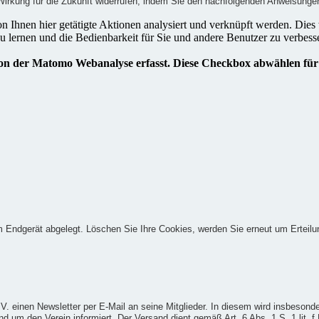
t Wirkung für die Zukunft widerrufen, indem Sie den nachfolgenden Anweisunge
 Endgerät abgelegt. Löschen Sie Ihre Cookies, werden Sie erneut um Erteilun
. einen Newsletter per E-Mail an seine Mitglieder. In diesem wird insbeson
nd um den Verein informiert. Der Versand dient gemäß Art. 6 Abs. 1 S. 1 li