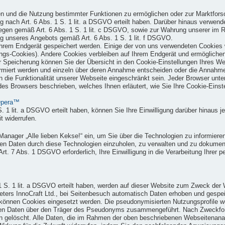
en und die Nutzung bestimmter Funktionen zu ermöglichen oder zur Marktfors
g nach Art. 6 Abs. 1 S. 1 lit. a DSGVO erteilt haben. Darüber hinaus verwende
nterliegen gemäß Art. 6 Abs. 1 S. 1 lit. c DSGVO, sowie zur Wahrung unserer
ung unseres Angebots gemäß Art. 6 Abs. 1 S. 1 lit. f DSGVO.
 Ihrem Endgerät gespeichert werden. Einige der von uns verwendeten Cookies
zungs-Cookies). Andere Cookies verbleiben auf Ihrem Endgerät und ermöglich
er Speicherung können Sie der Übersicht in den Cookie-Einstellungen Ihres 
ormiert werden und einzeln über deren Annahme entscheiden oder die Annahme
ie Funktionalität unserer Webseite eingeschränkt sein. Jeder Browser untersc
des Browsers beschrieben, welches Ihnen erläutert, wie Sie Ihre Cookie-Einst
pera™
S. 1 lit. a DSGVO erteilt haben, können Sie Ihre Einwilligung darüber hinaus je
t widerrufen.
nager „Alle lieben Kekse!“ ein, um Sie über die Technologien zu informieren
nen Daten durch diese Technologien einzuholen, zu verwalten und zu dokument
 Art. 7 Abs. 1 DSGVO erforderlich, Ihre Einwilligung in die Verarbeitung Ihr
 1 S. 1 lit. a DSGVO erteilt haben, werden auf dieser Website zum Zweck der 
ieters InnoCraft Ltd., bei Seitenbesuch automatisch Daten erhoben und gesp
können Cookies eingesetzt werden. Die pseudonymisierten Nutzungsprofile we
enen Daten über den Träger des Pseudonyms zusammengeführt. Nach Zweckfo
gelöscht. Alle Daten, die im Rahmen der oben beschriebenen Webseitenanaly