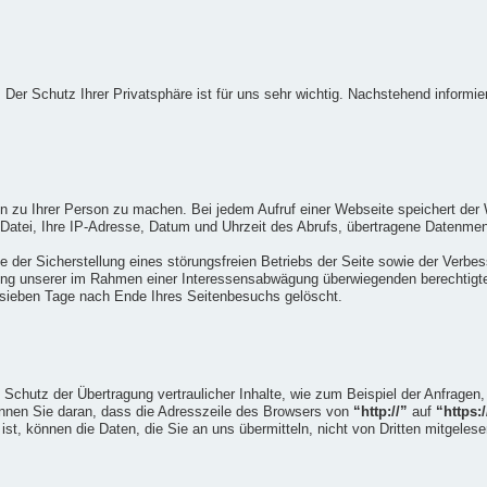
 Der Schutz Ihrer Privatsphäre ist für uns sehr wichtig. Nachstehend informi
zu Ihrer Person zu machen. Bei jedem Aufruf einer Webseite speichert der 
 Datei, Ihre IP-Adresse, Datum und Uhrzeit des Abrufs, übertragene Datenmen
 der Sicherstellung eines störungsfreien Betriebs der Seite sowie der Verbe
ung unserer im Rahmen einer Interessensabwägung überwiegenden berechtigten
 sieben Tage nach Ende Ihres Seitenbesuchs gelöscht.
Schutz der Übertragung vertraulicher Inhalte, wie zum Beispiel der Anfragen,
ennen Sie daran, dass die Adresszeile des Browsers von
“http://”
auf
“https:/
st, können die Daten, die Sie an uns übermitteln, nicht von Dritten mitgeles