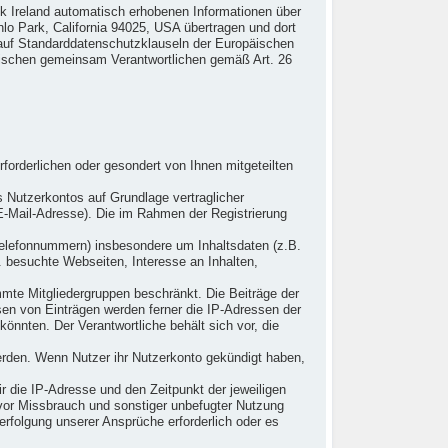
ok Ireland automatisch erhobenen Informationen über
lo Park, California 94025, USA übertragen und dort
 auf Standarddatenschutzklauseln der Europäischen
wischen gemeinsam Verantwortlichen gemäß Art. 26
orderlichen oder gesondert von Ihnen mitgeteilten
s Nutzerkontos auf Grundlage vertraglicher
 E-Mail-Adresse). Die im Rahmen der Registrierung
Telefonnummern) insbesondere um Inhaltsdaten (z.B.
 besuchte Webseiten, Interesse an Inhalten,
timmte Mitgliedergruppen beschränkt. Die Beiträge der
en von Einträgen werden ferner die IP-Adressen der
könnten. Der Verantwortliche behält sich vor, die
werden. Wenn Nutzer ihr Nutzerkonto gekündigt haben,
die IP-Adresse und den Zeitpunkt der jeweiligen
 vor Missbrauch und sonstiger unbefugter Nutzung
Verfolgung unserer Ansprüche erforderlich oder es