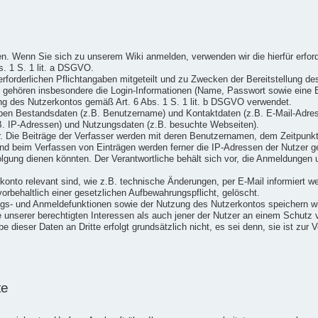
n. Wenn Sie sich zu unserem Wiki anmelden, verwenden wir die hierfür erford
s. 1 S. 1 lit. a DSGVO.
forderlichen Pflichtangaben mitgeteilt und zu Zwecken der Bereitstellung de
ten gehören insbesondere die Login-Informationen (Name, Passwort sowie eine
g des Nutzerkontos gemäß Art. 6 Abs. 1 S. 1 lit. b DSGVO verwendet.
neben Bestandsdaten (z.B. Benutzername) und Kontaktdaten (z.B. E-Mail-Adre
B. IP-Adressen) und Nutzungsdaten (z.B. besuchte Webseiten).
bar. Die Beiträge der Verfasser werden mit deren Benutzernamen, dem Zeitpunk
nd beim Verfassen von Einträgen werden ferner die IP-Adressen der Nutzer ges
olgung dienen könnten. Der Verantwortliche behält sich vor, die Anmeldungen
konto relevant sind, wie z.B. technische Änderungen, per E-Mail informiert 
orbehaltlich einer gesetzlichen Aufbewahrungspflicht, gelöscht.
s- und Anmeldefunktionen sowie der Nutzung des Nutzerkontos speichern wir 
e unserer berechtigten Interessen als auch jener der Nutzer an einem Schutz
 dieser Daten an Dritte erfolgt grundsätzlich nicht, es sei denn, sie ist zur 
te