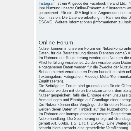
Instagram
ist ein Angebot der Facebook Ireland Ltd., 
Ihre Nutzung unserer Online-Präsenz auf Instagram we
gespeichert. Für die USA liegt kein Angemessenheits
Kommission. Die Datenverarbeitung im Rahmen des Be
DSGVO. Weitere Informationen (Informationen zu Insi
Online-Forum
Nutzer können in unserem Forum ein Nutzerkonto anleg
Daten, für die Bereitstellung dieses Dienstes gemäß Ar
Im Rahmen der Registrierung werden den Nutzern die er
Pflichterfüllung verarbeitet. Zu den verarbeiteten Da
eingegebenen Daten werden für die Zwecke der Nutzun
Bei den hierbei verarbeiteten Daten handelt es sich 
Texteingaben, Fotografien, Videos), Meta-/Kommunikat
Zugriffszeiten).
Die Beiträge im Forum sind grundsätzlich für die Öffent
Verfasser werden mit deren Benutzernamen, dem Zeitp
Nutzer gespeichert, falls die Einträge einen unzulässi
Anmeldungen und Einträge auf Grundlage einer sachg
Die Nutzer können über Vorgänge, die für deren Nutzer
werden deren Daten im Hinblick auf das Nutzerkonto, v
Im Rahmen der Inanspruchnahme unserer Registrierung
Nutzerhandlung. Die Speicherung erfolgt auf Grundlag
gemäß Art. 6 Abs. 1 S. 1 lit. f. DSGVO. Eine Weitergabe
besteht hierzu besteht eine gesetzliche Verpflichtung.