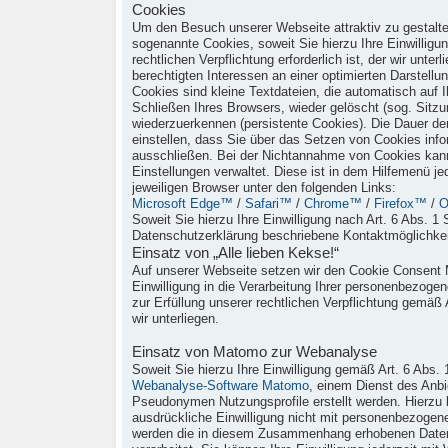
Cookies
Um den Besuch unserer Webseite attraktiv zu gestalt
sogenannte Cookies, soweit Sie hierzu Ihre Einwilligun
rechtlichen Verpflichtung erforderlich ist, der wir u
berechtigten Interessen an einer optimierten Darstell
Cookies sind kleine Textdateien, die automatisch auf
Schließen Ihres Browsers, wieder gelöscht (sog. Sit
wiederzuerkennen (persistente Cookies). Die Dauer d
einstellen, dass Sie über das Setzen von Cookies inf
ausschließen. Bei der Nichtannahme von Cookies kann d
Einstellungen verwaltet. Diese ist in dem Hilfemenü je
jeweiligen Browser unter den folgenden Links:
Microsoft Edge™
/
Safari™
/
Chrome™
/
Firefox™
/
O
Soweit Sie hierzu Ihre Einwilligung nach Art. 6 Abs. 1 
Datenschutzerklärung beschriebene Kontaktmöglichkei
Einsatz von „Alle lieben Kekse!“
Auf unserer Webseite setzen wir den Cookie Consent Ma
Einwilligung in die Verarbeitung Ihrer personenbezoge
zur Erfüllung unserer rechtlichen Verpflichtung gemäß
wir unterliegen.
Einsatz von Matomo zur Webanalyse
Soweit Sie hierzu Ihre Einwilligung gemäß Art. 6 Abs.
Webanalyse-Software Matomo
, einem Dienst des Anb
Pseudonymen Nutzungsprofile erstellt werden. Hierzu 
ausdrückliche Einwilligung nicht mit personenbezog
werden die in diesem Zusammenhang erhobenen Daten 