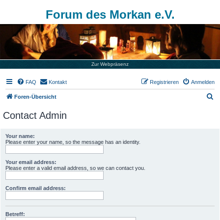
Forum des Morkan e.V.
Zur Webpräsenz
FAQ
Kontakt
Registrieren
Anmelden
S
Foren-Übersicht
u
Contact Admin
c
h
Your name:
Please enter your name, so the message has an identity.
e
Your email address:
Please enter a valid email address, so we can contact you.
Confirm email address:
Betreff: