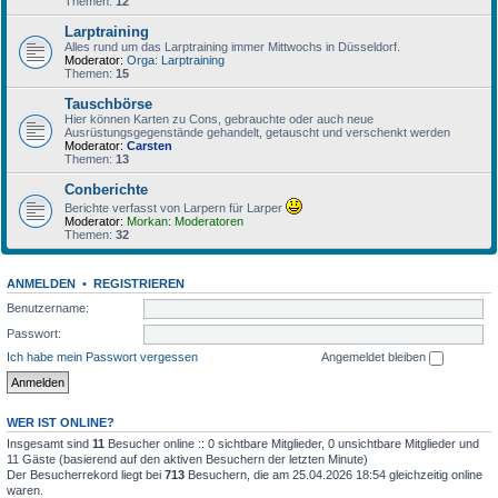
Themen:
12
Larptraining
Alles rund um das Larptraining immer Mittwochs in Düsseldorf.
Moderator:
Orga: Larptraining
Themen:
15
Tauschbörse
Hier können Karten zu Cons, gebrauchte oder auch neue
Ausrüstungsgegenstände gehandelt, getauscht und verschenkt werden
Moderator:
Carsten
Themen:
13
Conberichte
Berichte verfasst von Larpern für Larper
Moderator:
Morkan: Moderatoren
Themen:
32
ANMELDEN
•
REGISTRIEREN
Benutzername:
Passwort:
Ich habe mein Passwort vergessen
Angemeldet bleiben
WER IST ONLINE?
Insgesamt sind
11
Besucher online :: 0 sichtbare Mitglieder, 0 unsichtbare Mitglieder und
11 Gäste (basierend auf den aktiven Besuchern der letzten Minute)
Der Besucherrekord liegt bei
713
Besuchern, die am 25.04.2026 18:54 gleichzeitig online
waren.