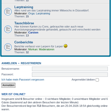
Themen:
12
Larptraining
Alles rund um das Larptraining immer Mittwochs in Düsseldorf.
Moderator:
Orga: Larptraining
Themen:
15
Tauschbörse
Hier können Karten zu Cons, gebrauchte oder auch neue
Ausrüstungsgegenstände gehandelt, getauscht und verschenkt werden
Moderator:
Carsten
Themen:
13
Conberichte
Berichte verfasst von Larpern für Larper
Moderator:
Morkan: Moderatoren
Themen:
32
ANMELDEN
•
REGISTRIEREN
Benutzername:
Passwort:
Ich habe mein Passwort vergessen
Angemeldet bleiben
WER IST ONLINE?
Insgesamt sind
6
Besucher online :: 0 sichtbare Mitglieder, 0 unsichtbare Mitglieder und 6
Gäste (basierend auf den aktiven Besuchern der letzten Minute)
Der Besucherrekord liegt bei
713
Besuchern, die am 25.04.2026 18:54 gleichzeitig online
waren.