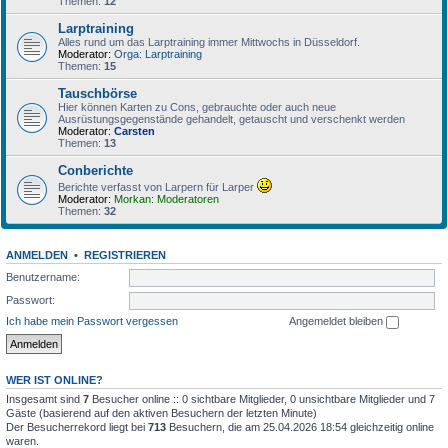
Themen:
12
Larptraining
Alles rund um das Larptraining immer Mittwochs in Düsseldorf.
Moderator:
Orga: Larptraining
Themen:
15
Tauschbörse
Hier können Karten zu Cons, gebrauchte oder auch neue
Ausrüstungsgegenstände gehandelt, getauscht und verschenkt werden
Moderator:
Carsten
Themen:
13
Conberichte
Berichte verfasst von Larpern für Larper
Moderator:
Morkan: Moderatoren
Themen:
32
ANMELDEN
•
REGISTRIEREN
Benutzername:
Passwort:
Ich habe mein Passwort vergessen
Angemeldet bleiben
WER IST ONLINE?
Insgesamt sind
7
Besucher online :: 0 sichtbare Mitglieder, 0 unsichtbare Mitglieder und 7
Gäste (basierend auf den aktiven Besuchern der letzten Minute)
Der Besucherrekord liegt bei
713
Besuchern, die am 25.04.2026 18:54 gleichzeitig online
waren.